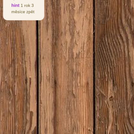
hint
1 rok 3
měsíce zpět