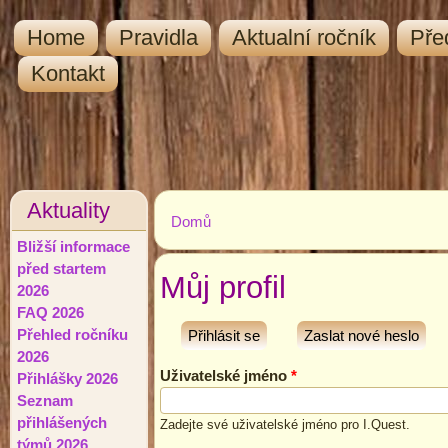
Home
Pravidla
Aktualní ročník
Pře
Kontakt
Aktuality
Domů
Jste zde
Bližší informace
před startem
Můj profil
2026
FAQ 2026
Přehled ročníku
Přihlásit se
(aktivní záložka)
Zaslat nové heslo
2026
Uživatelské jméno
*
Přihlášky 2026
Seznam
přihlášených
Zadejte své uživatelské jméno pro I.Quest.
týmů 2026