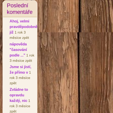
Poslední
komentáře
Ahoj, velmi
pravděpodobně
již
1 rok 3
měsíce zpět
nápověda
"časování
podle ..."
1 rok
3 měsíce zpět
Jsme si jistí,
že přímo v
1
rok 3 měsíce
zpět
Zvládne to
opravdu
každý, nic
1
rok 3 měsíce
zpět