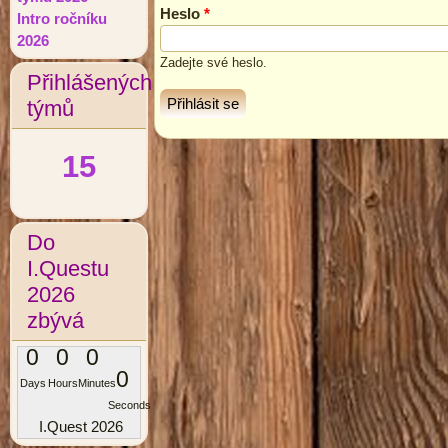
Heslo
*
Intro ročníku
2026
Zadejte své heslo.
Přihlášených
týmů
15
Do
I.Questu
2026
zbývá
0
0
0
0
Days
Hours
Minutes
Seconds
I.Quest 2026