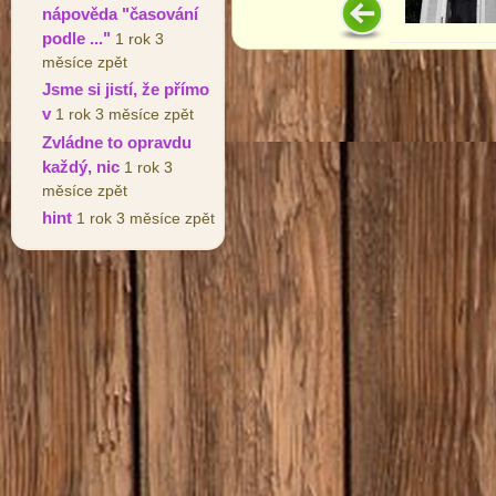
nápověda "časování
podle ..."
1 rok 3
měsíce zpět
Jsme si jistí, že přímo
v
1 rok 3 měsíce zpět
Zvládne to opravdu
každý, nic
1 rok 3
měsíce zpět
hint
1 rok 3 měsíce zpět