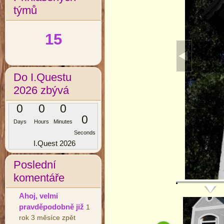
týmů
15
Do I.Questu
2026 zbývá
0
0
0
0
Days
Hours
Minutes
Seconds
I.Quest 2026
Poslední
komentáře
Ahoj, velmi
pravděpodobně již
1
rok 3 měsíce zpět