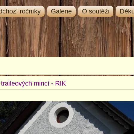
dchozí ročníky
Galerie
O soutěži
Děk
 traileových mincí - RIK