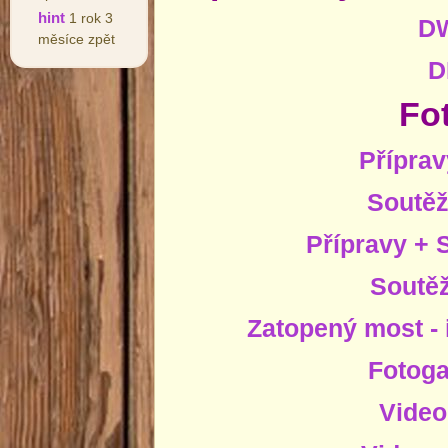
hint
1 rok 3
D
měsíce zpět
D
Fo
Příprav
Soutěž
Přípravy + 
Soutěž
Zatopený most - 
Fotoga
Video