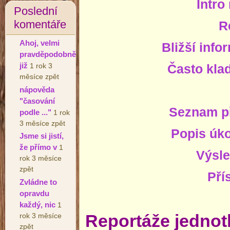
Intro
Poslední
komentáře
R
Ahoj, velmi
Bližší info
pravděpodobně
již
Často kla
1 rok 3
měsíce zpět
nápověda
"časování
Seznam p
podle ..."
1 rok
3 měsíce zpět
Popis úko
Jsme si jistí,
že přímo v
1
Výsle
rok 3 měsíce
zpět
Pří
Zvládne to
opravdu
každý, nic
1
rok 3 měsíce
Reportáže jednot
zpět