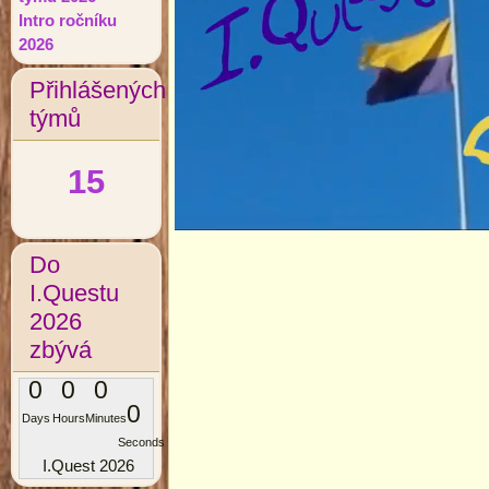
Intro ročníku
2026
Přihlášených
týmů
15
Do
I.Questu
2026
zbývá
0
0
0
0
Days
Hours
Minutes
Seconds
I.Quest 2026