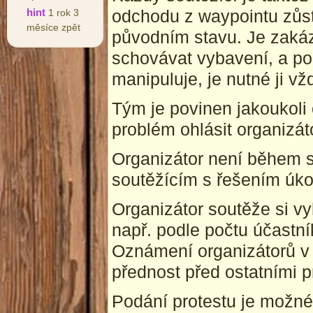
odchodu z waypointu zůs
hint
1 rok 3
měsíce zpět
původním stavu. Je zaká
schovávat vybavení, a po
manipuluje, je nutné ji v
Tým je povinen jakoukoli
problém ohlásit organizát
Organizátor není během s
soutěžícím s řešením úko
Organizátor soutěže si vy
např. podle počtu účastn
Oznámení organizátorů v
přednost před ostatními pr
Podání protestu je možné