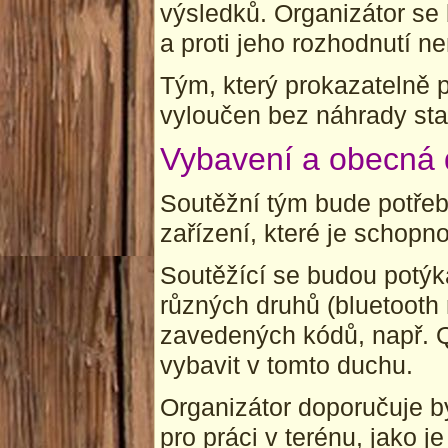
výsledků. Organizátor s
a proti jeho rozhodnutí ne
Tým, který prokazatelně p
vyloučen bez náhrady sta
Vybavení a obecná 
Soutěžní tým bude potřebo
zařízení, které je schopn
Soutěžící se budou potýk
různých druhů (bluetooth m
zavedených kódů, např. Q
vybavit v tomto duchu.
Organizátor doporučuje b
pro práci v terénu, jako 