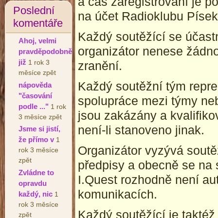
a čas zaregistrování je 
Poslední
na účet Radioklubu Písek,
komentáře
Každý soutěžící se účastn
Ahoj, velmi
organizátor nenese žádn
pravděpodobně
již
1 rok 3
zranění.
měsíce zpět
Každý soutěžní tým repre
nápověda
"časování
spolupráce mezi týmy neb
podle ..."
1 rok
jsou zakázány a kvalifiko
3 měsíce zpět
není-li stanoveno jinak.
Jsme si jistí,
že přímo v
1
Organizátor vyzývá soutěž
rok 3 měsíce
zpět
předpisy a obecně se na 
Zvládne to
I.Quest rozhodně není au
opravdu
komunikacích.
každý, nic
1
rok 3 měsíce
Každý soutěžící je taktéž
zpět