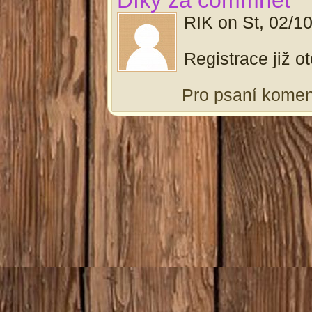
Díky za commnet
RIK
on
St, 02/1
Registrace již o
Pro psaní kome