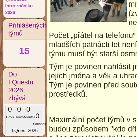
mn
Intro ročníku
(z
2026
ne
Přihlášených
týmů
Počet „přátel na telefon
mladších patnácti let ne
15
týmu musí být starší osmn
Tým je povinen nahlásit 
Do
jejich jména a věk a uhra
I.Questu
Tým je povinen před sout
2026
prostředků.
zbývá
0
0
0
0
Maximální počet týmů v so
Days
Hours
Minutes
Seconds
budou způsobem "kdo dřív
I.Quest 2026