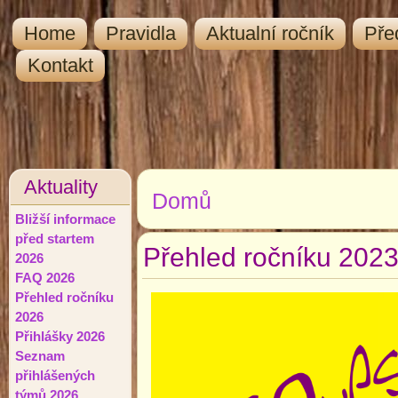
Home
Pravidla
Aktualní ročník
Pře
Kontakt
Aktuality
Domů
Jste zde
Bližší informace
před startem
Přehled ročníku 202
2026
FAQ 2026
Přehled ročníku
2026
Přihlášky 2026
Seznam
přihlášených
týmů 2026