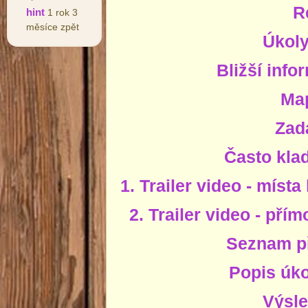
R
hint
1 rok 3
měsíce zpět
Úkol
Bližší info
Ma
Zad
Často kla
1. Trailer video - mís
2. Trailer video - př
Seznam p
Popis úko
Výsle