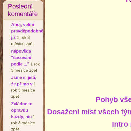
Poslední
komentáře
Ahoj, velmi
pravděpodobně
již
1 rok 3
měsíce zpět
nápověda
"časování
podle ..."
1 rok
3 měsíce zpět
Jsme si jistí,
že přímo v
1
rok 3 měsíce
zpět
Pohyb vš
Zvládne to
opravdu
Dosažení míst všech tým
každý, nic
1
Intro
rok 3 měsíce
zpět