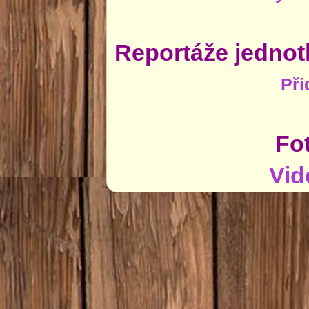
Reportáže jednot
Při
Fo
Vid