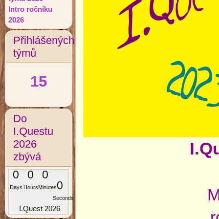
Intro ročníku
2026
Přihlášených
týmů
15
Do
I.Questu
2026
I.Q
zbývá
0
0
0
0
Days
Hours
Minutes
M
Seconds
I.Quest 2026
r