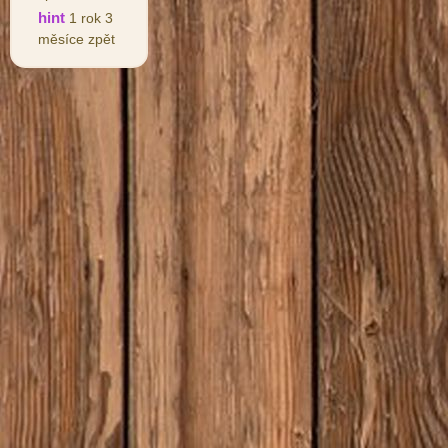
hint
1 rok 3
měsíce zpět