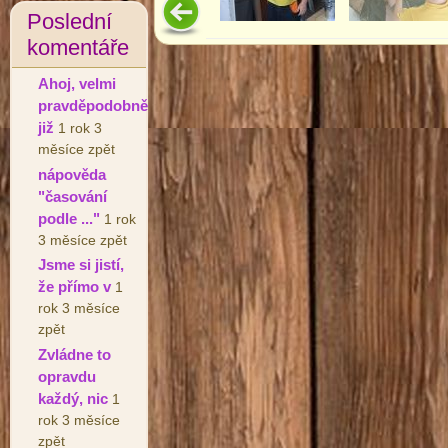
Poslední
komentáře
Ahoj, velmi
pravděpodobně
již
1 rok 3
měsíce zpět
nápověda
"časování
podle ..."
1 rok
3 měsíce zpět
Jsme si jistí,
že přímo v
1
rok 3 měsíce
zpět
Zvládne to
opravdu
každý, nic
1
rok 3 měsíce
zpět