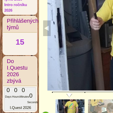
Intro ročníku
2026
Přihlášených
týmů
15
Do
I.Questu
2026
zbývá
0
0
0
0
Days
Hours
Minutes
Seconds
I.Quest 2026