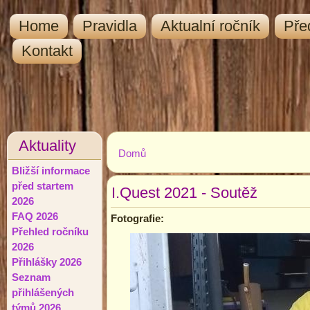
Home
Pravidla
Aktualní ročník
Pře
Kontakt
Aktuality
Domů
Jste zde
Bližší informace
před startem
I.Quest 2021 - Soutěž
2026
FAQ 2026
Fotografie:
Přehled ročníku
2026
Přihlášky 2026
Seznam
přihlášených
týmů 2026