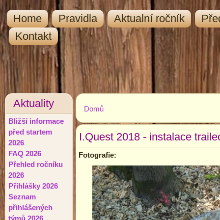
Home
Pravidla
Aktualní ročník
Pře
Kontakt
Aktuality
Domů
Jste zde
Bližší informace
před startem
I.Quest 2018 - instalace trail
2026
FAQ 2026
Fotografie:
Přehled ročníku
2026
Přihlášky 2026
Seznam
přihlášených
týmů 2026