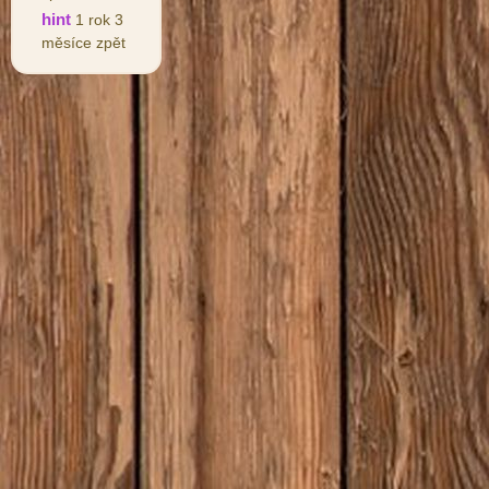
hint
1 rok 3
měsíce zpět