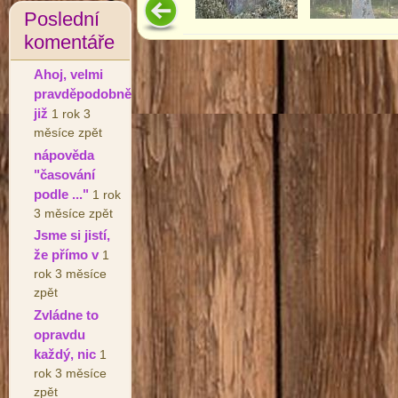
Poslední
komentáře
Ahoj, velmi
pravděpodobně
již
1 rok 3
měsíce zpět
nápověda
"časování
podle ..."
1 rok
3 měsíce zpět
Jsme si jistí,
že přímo v
1
rok 3 měsíce
zpět
Zvládne to
opravdu
každý, nic
1
rok 3 měsíce
zpět