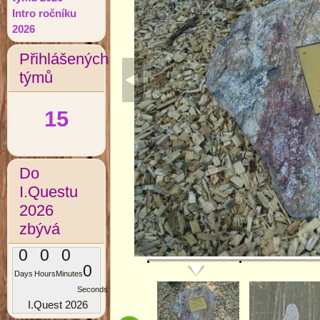
Intro ročníku
2026
Přihlášených
týmů
15
Do
I.Questu
2026
zbývá
0
0
0
0
Days
Hours
Minutes
Seconds
I.Quest 2026