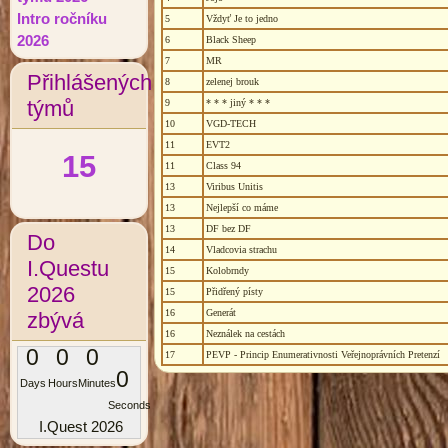
Intro ročníku
5
Vždyť Je to jedno
2026
6
Black Sheep
7
MR
Přihlášených
8
zelenej brouk
týmů
9
* * * jiný * * *
10
VGD-TECH
11
EVT2
15
11
Class 94
13
Viribus Unitis
13
Nejlepší co máme
13
DF bez DF
Do
14
Vladcovia strachu
I.Questu
15
Kolobrndy
2026
15
Přidřený písty
16
Generát
zbývá
16
Neználek na cestách
0
0
0
17
PEVP - Princip Enumerativnosti Veřejnoprávních Pretenzí
0
Days
Hours
Minutes
Seconds
I.Quest 2026