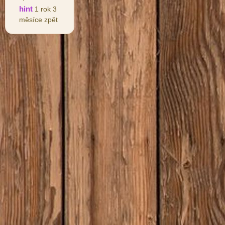
hint
1 rok 3
měsíce zpět