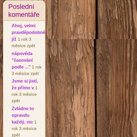
Poslední
komentáře
Ahoj, velmi
pravděpodobně
již
1 rok 3
měsíce zpět
nápověda
"časování
podle ..."
1 rok
3 měsíce zpět
Jsme si jistí,
že přímo v
1
rok 3 měsíce
zpět
Zvládne to
opravdu
každý, nic
1
rok 3 měsíce
zpět