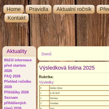
Home
Pravidla
Aktualní ročník
Pře
Kontakt
Aktuality
Domů
Jste zde
Bližší informace
před startem
Výsledková listina 2025
2026
FAQ 2026
Rubrika:
Přehled ročníku
Výsledky
2026
#
Jméno týmu
Přihlášky 2026
1
L/45 K10
Seznam
2
Nevíme
přihlášených
3
Seveřani
týmů 2026
4
Jojo