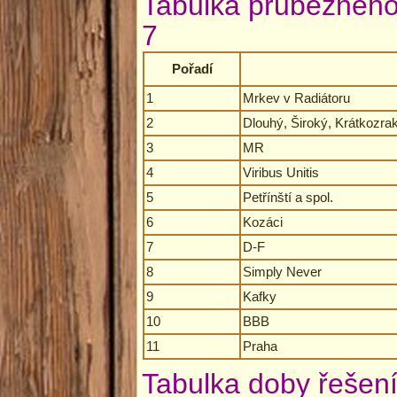
Tabulka průběžného
7
Pořadí
1
Mrkev v Radiátoru
2
Dlouhý, Široký, Krátkozraký
3
MR
4
Viribus Unitis
5
Petřínští a spol.
6
Kozáci
7
D-F
8
Simply Never
9
Kafky
10
BBB
11
Praha
Tabulka doby řešení