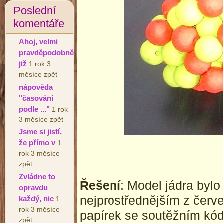
Poslední
komentáře
Ahoj, velmi
pravděpodobně
již
1 rok 3
měsíce zpět
nápověda
"časování
podle ..."
1 rok
3 měsíce zpět
Jsme si jistí,
že přímo v
1
rok 3 měsíce
zpět
Zvládne to
Řešení
: Model jádra bylo 
opravdu
nejprostřednějším z červe
každý, nic
1
rok 3 měsíce
papírek se soutěžním kó
zpět