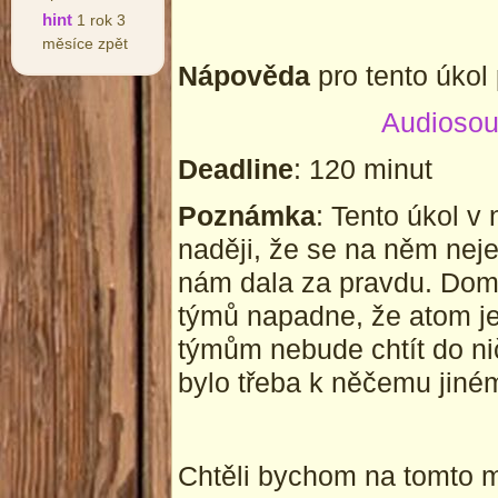
hint
1 rok 3
měsíce zpět
Nápověda
pro tento úkol 
Audiosou
Deadline
: 120 minut
Poznámka
: Tento úkol v
naději, že se na něm neje
nám dala za pravdu. Domn
týmů napadne, že atom je 
týmům nebude chtít do nič
bylo třeba k něčemu jiné
Chtěli bychom na tomto m