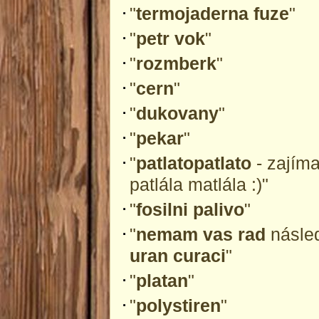
"
termojaderna fuze
"
"
petr vok
"
"
rozmberk
"
"
cern
"
"
dukovany
"
"
pekar
"
"
patlatopatlato
- zajím
patlála matlála :)"
"
fosilni palivo
"
"
nemam vas rad
násled
uran curaci
"
"
platan
"
"
polystiren
"