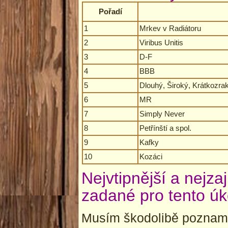
Pořadí
1
Mrkev v Radiátoru
2
Viribus Unitis
3
D-F
4
BBB
5
Dlouhý, Široký, Krátkozraký
6
MR
7
Simply Never
8
Petřínští a spol.
9
Kafky
10
Kozáci
Nejvtipnější a nejza
zadané pro tento úk
Musím škodolibě pozname