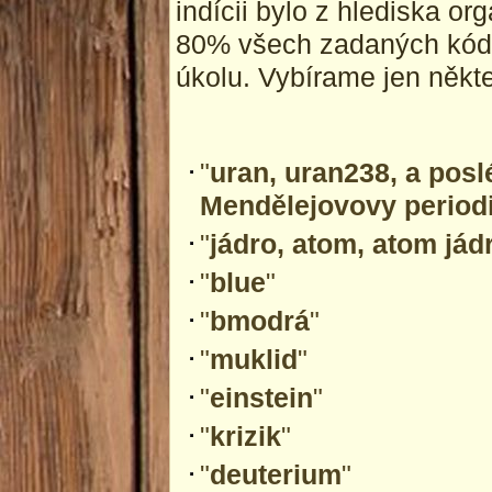
indícii bylo z hlediska or
80% všech zadaných kódů
úkolu. Vybírame jen někte
"
uran, uran238, a pos
Mendělejovovy period
"
jádro, atom, atom jádra
"
blue
"
"
bmodrá
"
"
muklid
"
"
einstein
"
"
krizik
"
"
deuterium
"