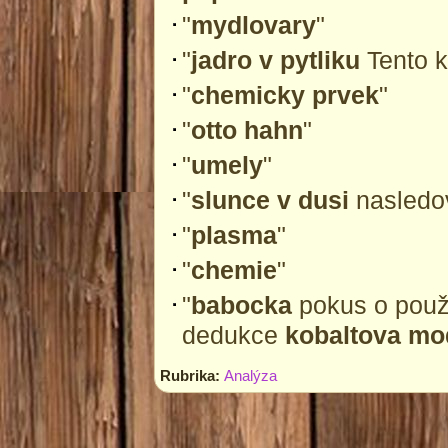
"
mydlovary
"
"
jadro v pytliku
Tento k
"
chemicky prvek
"
"
otto hahn
"
"
umely
"
"
slunce v dusi
nasledo
"
plasma
"
"
chemie
"
"
babocka
pokus o použi
dedukce
kobaltova mo
Rubrika:
Analýza