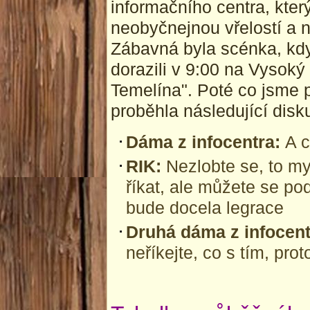
informačního centra, který
neobyčnejnou vřelostí a 
Zábavná byla scénka, kdy
dorazili v 9:00 na Vysoký 
Temelína". Poté co jsme p
proběhla následující disk
Dáma z infocentra:
A c
RIK:
Nezlobte se, to m
říkat, ale můžete se pod
bude docela legrace
Druhá dáma z infocen
neříkejte, co s tím, pr