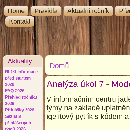
Home
Pravidla
Aktualní ročník
Pře
Kontakt
Aktuality
Domů
Jste zde
Bližší informace
před startem
Analýza úkol 7 - Mod
2026
FAQ 2026
Přehled ročníku
V informačním centru jade
2026
týmy na základě uplatněn
Přihlášky 2026
igelitový pytlík s kódem 
Seznam
přihlášených
týmů 2026