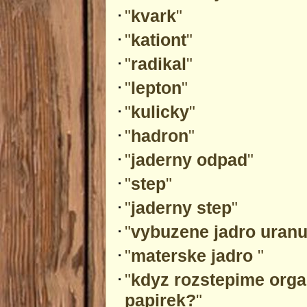
"
kvark
"
"
kationt
"
"
radikal
"
"
lepton
"
"
kulicky
"
"
hadron
"
"
jaderny odpad
"
"
step
"
"
jaderny step
"
"
vybuzene jadro uran
"
materske jadro
"
"
kdyz rozstepime orga
papirek?
"