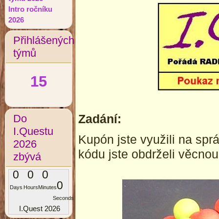
Intro ročníku
2026
Přihlášených
týmů
15
Zadání:
Do
I.Questu
Kupón jste využili na sp
2026
kódu jste obdrželi věcnou 
zbývá
0
0
0
0
Days
Hours
Minutes
Seconds
I.Quest 2026