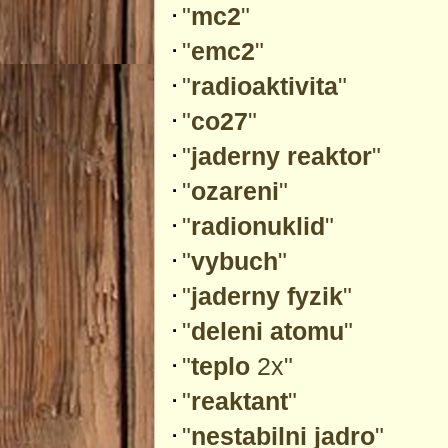
"
mc2
"
"
emc2
"
"
radioaktivita
"
"
co27
"
"
jaderny reaktor
"
"
ozareni
"
"
radionuklid
"
"
vybuch
"
"
jaderny fyzik
"
"
deleni atomu
"
"
teplo
2x"
"
reaktant
"
"
nestabilni jadro
"