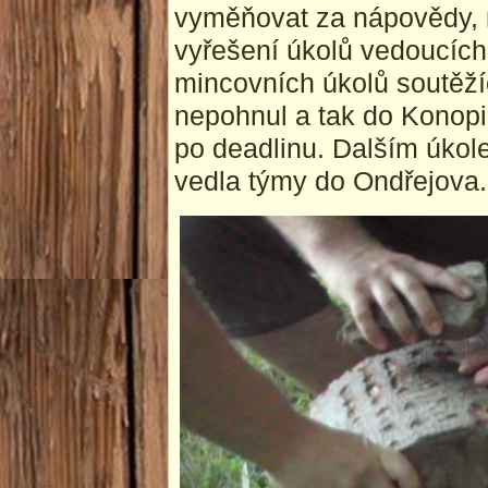
vyměňovat za nápovědy, n
vyřešení úkolů vedoucích
mincovních úkolů soutěžíc
nepohnul a tak do Konopiš
po deadlinu. Dalším úkol
vedla týmy do Ondřejova.