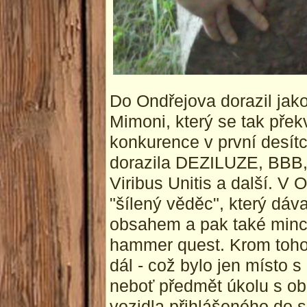
Do Ondřejova dorazil jak
Mimoni, který se tak pře
konkurence v první desítc
dorazila DEZILUZE, BBB,
Viribus Unitis a další. V
"šílený věděc", který dáv
obsahem a pak také minco
hammer quest. Krom toho 
dál - což bylo jen místo s
neboť předmět úkolu s ob
vozidla přihlášeného do s