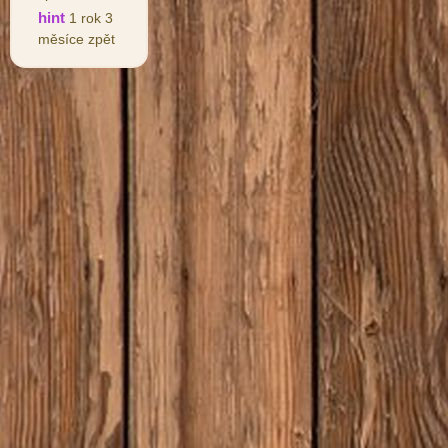
hint
1 rok 3
měsíce zpět