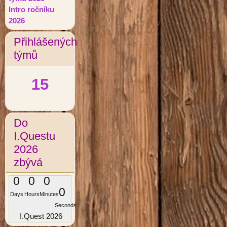
Intro ročníku
2026
Přihlášených
týmů
15
Do
I.Questu
2026
zbývá
0
0
0
0
Days
Hours
Minutes
Seconds
I.Quest 2026