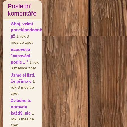
Poslední
komentáře
Ahoj, velmi
pravděpodobně
již
1 rok 3
měsíce zpět
nápověda
"časování
podle ..."
1 rok
3 měsíce zpět
Jsme si jistí,
že přímo v
1
rok 3 měsíce
zpět
Zvládne to
opravdu
každý, nic
1
rok 3 měsíce
zpět