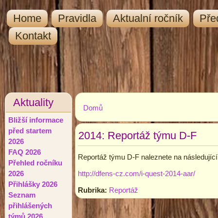
Home
Pravidla
Aktualní ročník
Pře
Kontakt
Aktuality
Domů
Jste zde
Bližší informace
před startem
2014: Reportáž týmu D-F
2026
FAQ 2026
Reportáž týmu D-F naleznete na následující
Přehled ročníku
http://dfens-cz.com/i-quest-2014-aar/
2026
Přihlášky 2026
Rubrika:
Reportáž
Seznam
přihlášených
týmů 2026