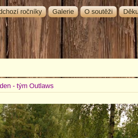
dchozí ročníky
Galerie
O soutěži
Děk
 den - tým Outlaws