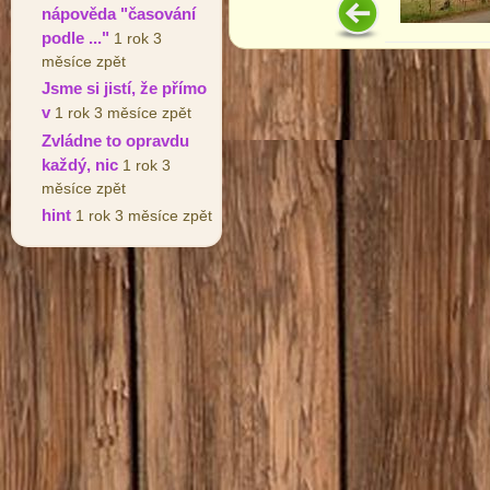
nápověda "časování
podle ..."
1 rok 3
měsíce zpět
Jsme si jistí, že přímo
v
1 rok 3 měsíce zpět
Zvládne to opravdu
každý, nic
1 rok 3
měsíce zpět
hint
1 rok 3 měsíce zpět