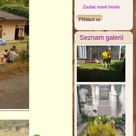
Zaslat nové heslo
Seznam galerií