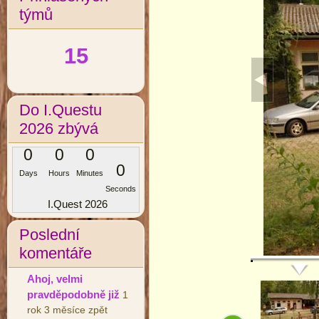
týmů
15
Do I.Questu
2026 zbývá
0
0
0
0
Days
Hours
Minutes
Seconds
I.Quest 2026
Poslední
komentáře
Ahoj, velmi
pravděpodobně již
1
rok 3 měsíce zpět