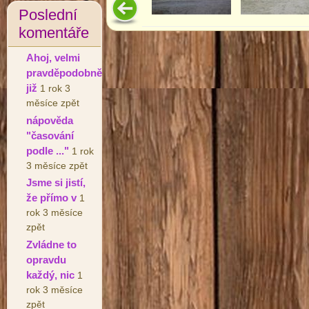
Poslední
komentáře
Ahoj, velmi
pravděpodobně
již
1 rok 3
měsíce zpět
nápověda
"časování
podle ..."
1 rok
3 měsíce zpět
Jsme si jistí,
že přímo v
1
rok 3 měsíce
zpět
Zvládne to
opravdu
každý, nic
1
rok 3 měsíce
zpět