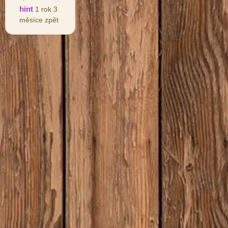
hint
1 rok 3
měsíce zpět