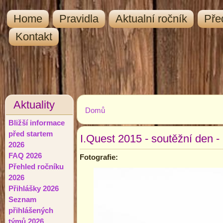
Home
Pravidla
Aktualní ročník
Pře
Kontakt
Aktuality
Domů
Jste zde
Bližší informace
před startem
I.Quest 2015 - soutěžní den -
2026
FAQ 2026
Fotografie:
Přehled ročníku
2026
Přihlášky 2026
Seznam
přihlášených
týmů 2026