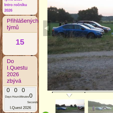
Intro ročníku
2026
Přihlášených
týmů
15
Do
I.Questu
2026
zbývá
0
0
0
0
Days
Hours
Minutes
Seconds
I.Quest 2026