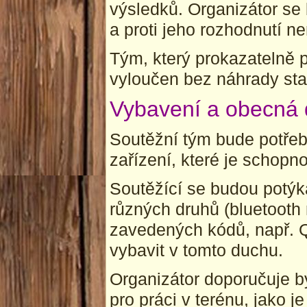
výsledků. Organizátor s
a proti jeho rozhodnutí ne
Tým, který prokazatelně p
vyloučen bez náhrady sta
Vybavení a obecná 
Soutěžní tým bude potřebo
zařízení, které je schopn
Soutěžící se budou potýk
různých druhů (bluetooth m
zavedených kódů, např. Q
vybavit v tomto duchu.
Organizátor doporučuje b
pro práci v terénu, jako 