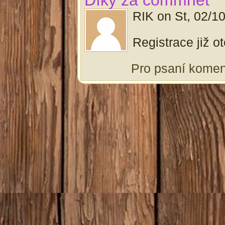
Díky za commnet
RIK
on
St, 02/1
Registrace již o
Pro psaní kome