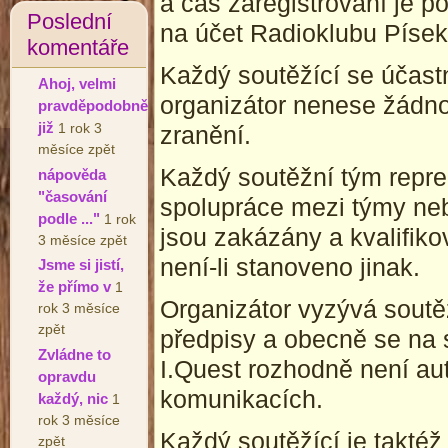
a čas zaregistrování je 
Poslední
na účet Radioklubu Písek,
komentáře
Každý soutěžící se účastn
Ahoj, velmi
organizátor nenese žádn
pravděpodobně
již
1 rok 3
zranění.
měsíce zpět
Každý soutěžní tým repre
nápověda
"časování
spolupráce mezi týmy neb
podle ..."
1 rok
jsou zakázány a kvalifiko
3 měsíce zpět
není-li stanoveno jinak.
Jsme si jistí,
že přímo v
1
Organizátor vyzývá soutěž
rok 3 měsíce
zpět
předpisy a obecně se na 
Zvládne to
I.Quest rozhodně není au
opravdu
komunikacích.
každý, nic
1
rok 3 měsíce
Každý soutěžící je taktéž
zpět