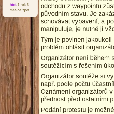
odchodu z waypointu zůs
hint
1 rok 3
měsíce zpět
původním stavu. Je zaká
schovávat vybavení, a po
manipuluje, je nutné ji v
Tým je povinen jakoukoli
problém ohlásit organizát
Organizátor není během s
soutěžícím s řešením úko
Organizátor soutěže si vy
např. podle počtu účastn
Oznámení organizátorů v
přednost před ostatními pr
Podání protestu je možné