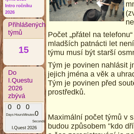
mn
Intro ročníku
(z
2026
ne
Přihlášených
týmů
Počet „přátel na telefon
mladších patnácti let ne
15
týmu musí být starší osmn
Tým je povinen nahlásit 
Do
jejich jména a věk a uhra
I.Questu
Tým je povinen před sout
2026
prostředků.
zbývá
0
0
0
0
Maximální počet týmů v so
Days
Hours
Minutes
Seconds
budou způsobem "kdo dřív
I.Quest 2026