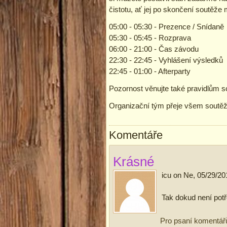
čistotu, ať jej po skončení soutěže
05:00 - 05:30 - Prezence / Snídaně
05:30 - 05:45 - Rozprava
06:00 - 21:00 - Čas závodu
22:30 - 22:45 - Vyhlášení výsledků
22:45 - 01:00 - Afterparty
Pozornost věnujte také pravidlům so
Organizační tým přeje všem soutěž
Komentáře
Krásné
icu
on
Ne, 05/29/20
Tak dokud není potře
Pro psaní komentář