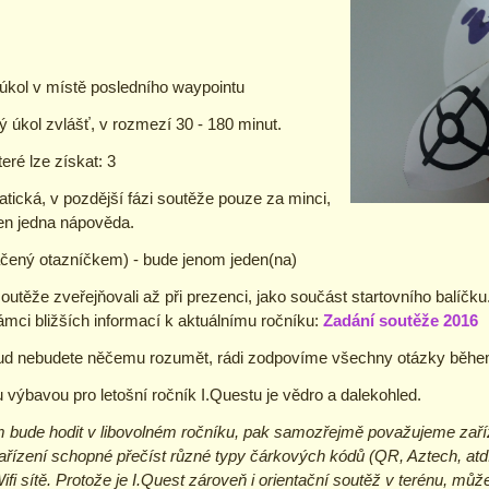
úkol v místě posledního waypointu
 úkol zvlášť, v rozmezí 30 - 180 minut.
eré lze získat: 3
tická, v pozdější fázi soutěže pouze za minci,
en jedna nápověda.
čený otazníčkem) - bude jenom jeden(na)
outěže zveřejňovali až při prezenci, jako součást startovního balíč
mci bližších informací k aktuálnímu ročníku:
Zadání soutěže 2016
d nebudete něčemu rozumět, rádi zodpovíme všechny otázky běhe
výbavou pro letošní ročník I.Questu je vědro a dalekohled.
 bude hodit v libovolném ročníku, pak samozřejmě považujeme zaříze
zařízení schopné přečíst různé typy čárkových kódů (QR, Aztech, atd.)
fi sítě. Protože je I.Quest zároveň i orientační soutěž v terénu, mů