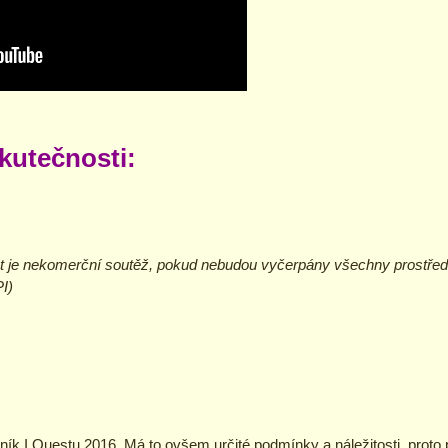
skutečnosti:
t je nekomerční soutěž, pokud nebudou vyčerpány všechny prostřed
I)
ník I.Questu 2016. Má to ovšem určité podmínky a náležitosti, proto