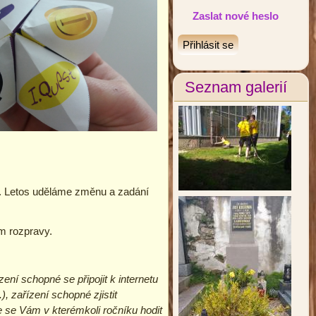
Zaslat nové heslo
Seznam galerií
ku. Letos uděláme změnu a zadání
m rozpravy.
ní schopné se připojit k internetu
, zařízení schopné zjistit
že se Vám v kterémkoli ročníku hodit