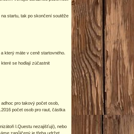
 na startu, tak po skončení soutěže
0 a který máte v ceně startovného.
které se hodlají zúčastnit
it adhoc pro takový počet osob,
.2016 počet osob pro raut, částka
átoři I.Questu nezajišťují), nebo
máme zapůjčený je třeba udržet