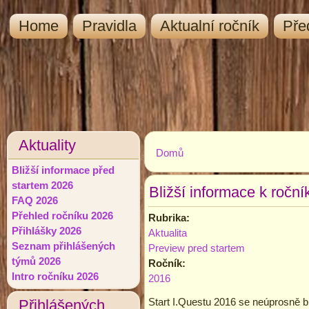
Home
Pravidla
Aktualní ročník
Pře
Aktuality
Domů
Jste zde
Bližší informace před
startem 2026
Bližší informace k roční
FAQ 2026
Přehled ročníku 2026
Rubrika:
Přihlášky 2026
Aktualita
Seznam přihlášených
Preview pred startem
týmů 2026
Ročník:
Intro ročníku 2026
2016
Start I.Questu 2016 se neúprosně bl
Přihlášených