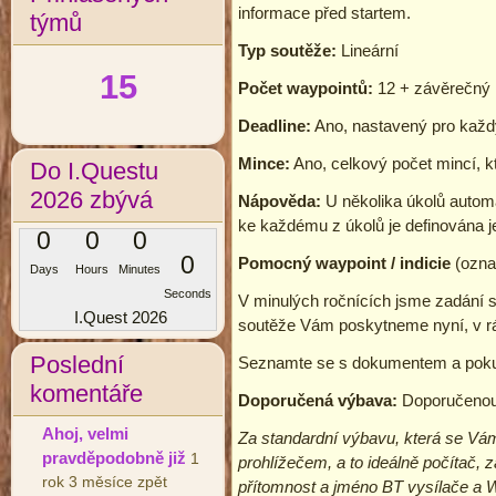
informace před startem.
týmů
Typ soutěže:
Lineární
15
Počet waypointů:
12 + závěrečný 
Deadline:
Ano, nastavený pro každý
Mince:
Ano, celkový počet mincí, kt
Do I.Questu
2026 zbývá
Nápověda:
U několika úkolů automa
ke každému z úkolů je definována j
0
0
0
0
Pomocný waypoint
/ indicie
(ozna
Days
Hours
Minutes
Seconds
V minulých ročnících jsme zadání s
I.Quest 2026
soutěže Vám poskytneme nyní, v rá
Poslední
Seznamte se s dokumentem a poku
komentáře
Doporučená výbava:
Doporučenou 
Ahoj, velmi
Za standardní výbavu, která se Vám
pravděpodobně již
1
prohlížečem, a to ideálně počítač, 
rok 3 měsíce zpět
přítomnost a jméno BT vysílače a Wi