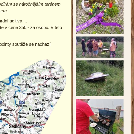
odírání se náročnějším terénem
kem.
dní aditiva ...
ě v ceně 350,- za osobu. V této
ypointy soutěže se nachází