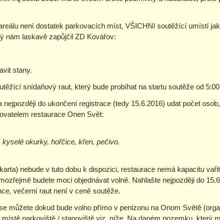
areálu není dostatek parkovacích míst, VŠICHNI soutěžící umístí jak
rý nám laskavě zapůjčil ZD Kovářov:
vit stany.
soutěžící snídaňový raut, který bude probíhat na startu soutěže od 5:0
 nejpozději do ukončení registrace (tedy 15.6.2016) udat počet osob, 
ovatelem restaurace Onen Svět:
 kyselé okurky, hořčice, křen, pečivo.
'la karta) nebude v tuto dobu k dispozici, restaurace nemá kapacitu vař
samozřejmě budete moci objednávat volně. Nahlašte nejpozději do 15.6
e, večerní raut není v ceně soutěže.
e můžete dokud bude volno přímo v penizonu na Onom Světě (organiz
 místě parkoviště / stanoviště viz. níže. Na daném pozemku, který 