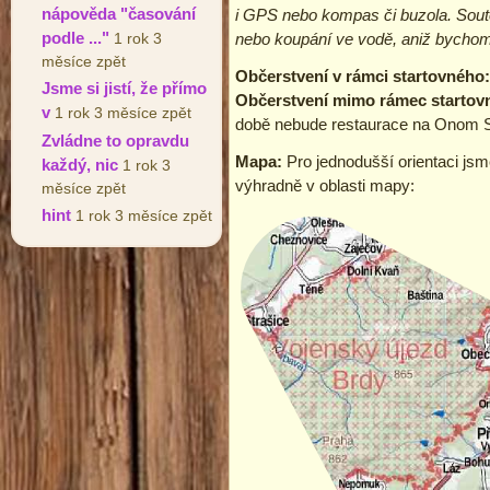
nápověda "časování
i GPS nebo kompas či buzola. Soutě
podle ..."
1 rok 3
nebo koupání ve vodě, aniž bychom
měsíce zpět
Občerstvení v rámci startovného
Jsme si jistí, že přímo
Občerstvení mimo rámec starto
v
1 rok 3 měsíce zpět
době nebude restaurace na Onom Svě
Zvládne to opravdu
Mapa:
Pro jednodušší orientaci jsm
každý, nic
1 rok 3
výhradně v oblasti mapy:
měsíce zpět
hint
1 rok 3 měsíce zpět