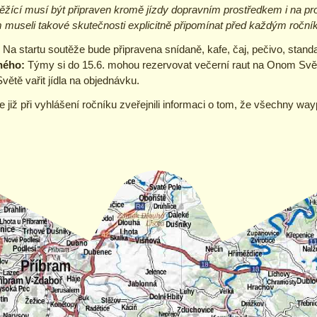
žící musí být připraven kromě jízdy dopravním prostředkem i na pr
 museli takové skutečnosti explicitně připomínat před každým roční
:
Na startu soutěže bude připravena snídaně, kafe, čaj, pečivo, standar
vného:
Týmy si do 15.6. mohou rezervovat večerní raut na Onom Svět
tě vařit jídla na objednávku.
e již při vyhlášení ročníku zveřejnili informaci o tom, že všechny wa