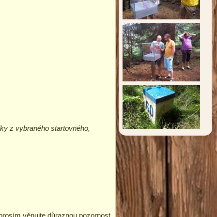
ky z vybraného startovného,
 prosím věnujte důraznou pozornost