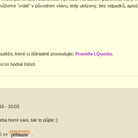
 můžeme "vrátit" v původním stavu, tedy uklizený, bez odpadků, apod
utěže, které si důkladně prostudujte:
Pravidla I.Questu
.
ícím hodně štěstí.
16 - 10:03
ba horní sání, tak to půjde ;)
ů se
.
přihlaste