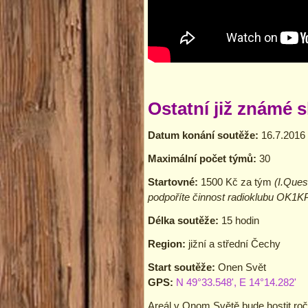
Ostatní již známé 
Datum konání soutěže:
16.7.2016
Maximální počet týmů:
30
Startovné:
1500 Kč za tým
(I.Ques
podpoříte činnost radioklubu OK1KP
Délka soutěže:
15 hodin
Region:
jižní a střední Čechy
Start soutěže:
Onen Svět
GPS:
N 49°33.548', E 14°14.282'
Areál v Onom Světě bude hostit roč