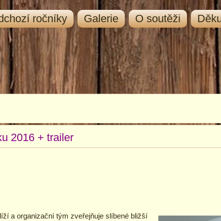
dchozí ročníky
Galerie
O soutěži
Děk
ku 2016 + trailer
íží a organizační tým zveřejňuje slíbené bližší