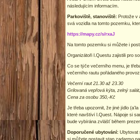
následujícím informacím.
Parkoviště, stanoviště:
Protože v 
svá vozidla na tomto pozemku, kte
https://mapy.cz/s/rxaJ
Na tomto pozemku si můžete i posta
Organizátoři I.Questu zajistili pro 
Co se týče večerního menu, je třeba
večerního rautu pořádaného provoz
Večerní raut 21.30 až 23.30
Grilovaná vepřová kýta, zelný salát,
Cena za osobu 350,-Kč
Je třeba upozornit, že jiné jídlo (a
které navštíví I.Quest. Nápoje si 
bude vybírána zvlášť během prezenc
Doporučené ubytování:
Ubytovat s
si můžete postavit stan zadarmo na