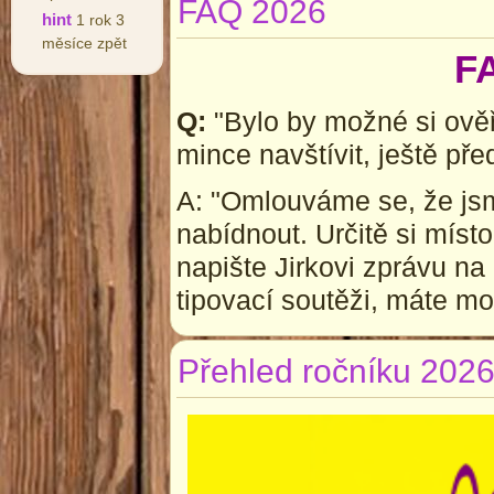
FAQ 2026
hint
1 rok 3
měsíce zpět
F
Q:
"Bylo by možné si ověř
mince navštívit, ještě př
A: "Omlouváme se, že js
nabídnout. Určitě si místo
napište Jirkovi zprávu n
tipovací soutěži, máte mo
Přehled ročníku 202