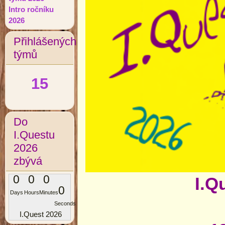
Intro ročníku
2026
Přihlášených
týmů
15
Do
I.Questu
2026
zbývá
0
0
0
I.Q
0
Days
Hours
Minutes
Seconds
I.Quest 2026