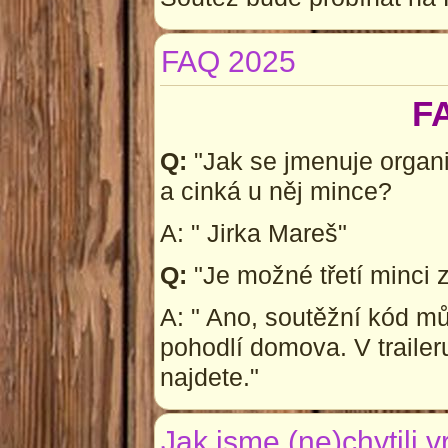
FAQ 2025
F
Q:
"Jak se jmenuje organiz
a cinká u něj mince?
A: " Jirka Mareš"
Q:
"Je možné třetí minci z
A: " Ano, soutěžní kód m
pohodlí domova. V traile
najdete."
Jak jsme (ne)chytili v