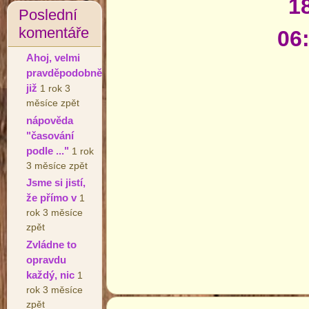
1
Poslední
komentáře
06
Ahoj, velmi
pravděpodobně
již
1 rok 3
měsíce zpět
nápověda
"časování
podle ..."
1 rok
3 měsíce zpět
Jsme si jistí,
že přímo v
1
rok 3 měsíce
zpět
Zvládne to
opravdu
každý, nic
1
rok 3 měsíce
zpět