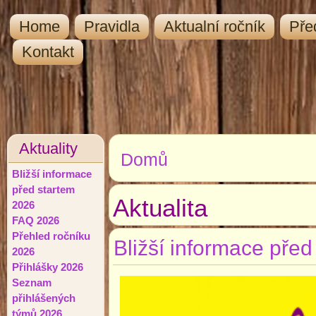
Home
Pravidla
Aktualní ročník
Pře
Kontakt
Aktuality
Domů
Jste zde
Bližší informace
před startem
Aktualita
2026
FAQ 2026
Přehled ročníku
Bližší informace pře
2026
Přihlášky 2026
Seznam
přihlášených
týmů 2026