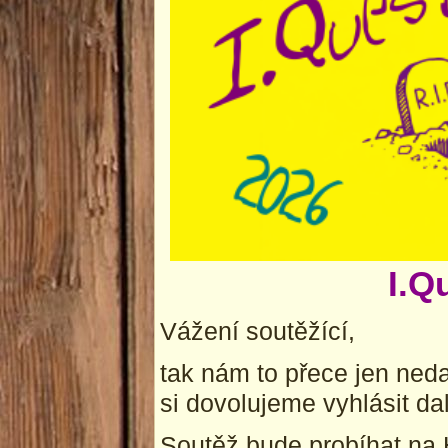
I.Q
Vážení soutěžící,
tak nám to přece jen nedal
si dovolujeme vyhlásit dal
Soutěž bude probíhat na