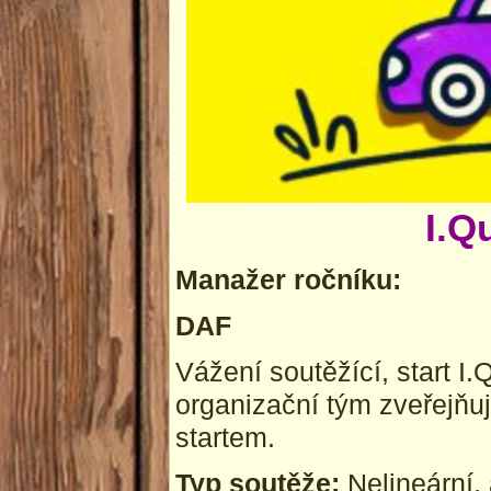
I.Q
Manažer ročníku:
DAF
Vážení soutěžící, start I
organizační tým zveřejňuj
startem.
Typ soutěže:
Nelineární, 