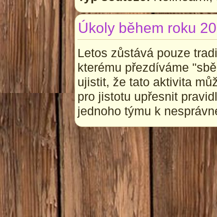
Úkoly během roku 2
Letos zůstává pouze trad
kterému přezdíváme "sbě
ujistit, že tato aktivita m
pro jistotu upřesnit pravi
jednoho týmu k nespráv