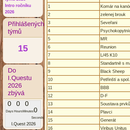
Intro ročníku
1
Komár na kanó
2026
2
zelenej brouk
3
Seveřani
Přihlášených
týmů
4
Psychokopytníc
5
MR
15
6
Reunion
7
L/45 K10
8
Standartně s 
Do
9
Black Sheep
I.Questu
10
Petřinští a spol.
2026
11
BBB
zbývá
12
D-F
0
0
0
13
Soustava prvk
0
14
Plavci
Days
Hours
Minutes
Seconds
15
Generát
I.Quest 2026
16
Viribus Unitus