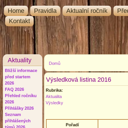
Home
Pravidla
Aktualní ročník
Pře
Kontakt
Aktuality
Domů
Jste zde
Bližší informace
před startem
Výsledková listina 2016
2026
FAQ 2026
Rubrika:
Přehled ročníku
Aktualita
2026
Výsledky
Přihlášky 2026
Seznam
přihlášených
Pořadí
týmů 2026