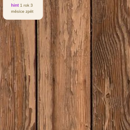
hint
1 rok 3
měsíce zpět