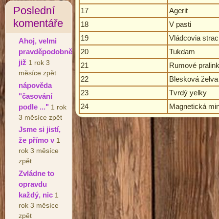
Poslední
17
Agerit
komentáře
18
V pasti
19
Vládcovia stra
Ahoj, velmi
20
Tukdam
pravděpodobně
již
1 rok 3
21
Rumové pralin
měsíce zpět
22
Blesková želva
nápověda
23
Tvrdý yelky
"časování
24
Magnetická mi
podle ..."
1 rok
3 měsíce zpět
Jsme si jistí,
že přímo v
1
rok 3 měsíce
zpět
Zvládne to
opravdu
každý, nic
1
rok 3 měsíce
zpět