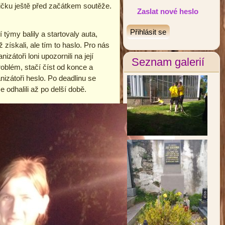
vičku ještě před začátkem soutěže.
Zaslat nové heslo
týmy balily a startovaly auta,
 získali, ale tím to haslo. Pro nás
izátoři loni upozornili na její
Seznam galerií
roblém, stačí číst od konce a
izátoři heslo. Po deadlinu se
 odhalili až po delší době.