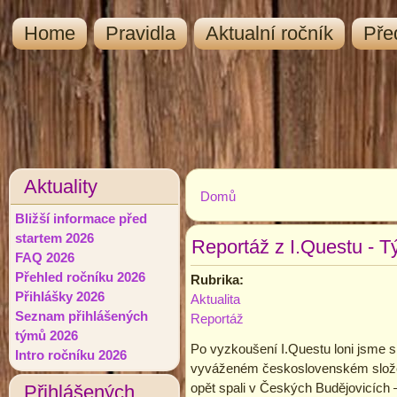
Home
Pravidla
Aktualní ročník
Pře
Aktuality
Domů
Jste zde
Bližší informace před
startem 2026
Reportáž z I.Questu - T
FAQ 2026
Přehled ročníku 2026
Rubrika:
Přihlášky 2026
Aktualita
Seznam přihlášených
Reportáž
týmů 2026
Po vyzkoušení I.Questu loni jsme si 
Intro ročníku 2026
vyváženém československém složení
opět spali v Českých Budějovicích –
Přihlášených