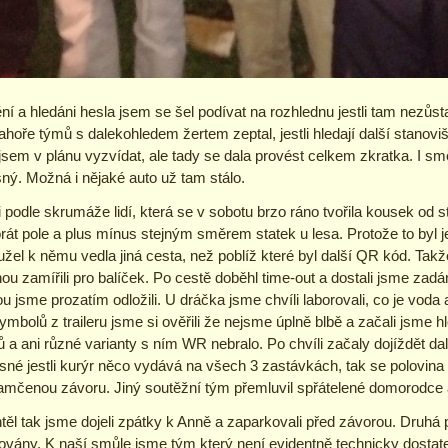
í a hledáni hesla jsem se šel podívat na rozhlednu jestli tam nezůs
hoře týmů s dalekohledem žertem zeptal, jestli hledají další stanovišt
jsem v plánu vyzvídat, ale tady se dala provést celkem zkratka. I sm
sný. Možná i nějaké auto už tam stálo.
i podle skrumáže lidí, která se v sobotu brzo ráno tvořila kousek od st
át pole a plus mínus stejným směrem statek u lesa. Protože to by
žel k němu vedla jiná cesta, než poblíž které byl další QR kód. Takže
u zamířili pro balíček. Po cestě doběhl time-out a dostali jsme zadán
 jsme prozatím odložili. U dráčka jsme chvíli laborovali, co je vod
bolů z traileru jsme si ověřili že nejsme úplně blbě a začali jsme h
ů a ani různé varianty s ním WR nebralo. Po chvíli začaly dojíždět da
né jestli kurýr něco vydává na všech 3 zastávkách, tak se polovina t
 zamčenou závoru. Jiný soutěžní tým přemluvil spřátelené domorodce a
těl tak jsme dojeli zpátky k Anně a zaparkovali před závorou. Druhá
vány. K naší smůle jsme tým který není evidentně technicky dostat