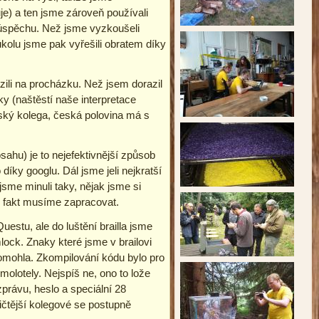
je) a ten jsme zároveň používali
z úspěchu. Než jsme vyzkoušeli
kolu jsme pak vyřešili obratem díky
azili na procházku. Než jsem dorazil
y (naštěstí naše interpretace
nský kolega, česká polovina má s
ahu) je to nejefektivnější způsob
íky googlu. Dál jsme jeli nejkratší
jsme minuli taky, nějak jsme si
si fakt musíme zapracovat.
estu, ale do luštění brailla jsme
mlock. Znaky které jsme v brailovi
pomohla. Zkompilování kódu bylo pro
olotely. Nejspíš ne, ono to lože
zprávu, heslo a speciální 28
čtější kolegové se postupně