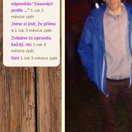
nápověda "časování
podle ..."
1 rok 3
měsíce zpět
Jsme si jistí, že přímo
v
1 rok 3 měsíce zpět
Zvládne to opravdu
každý, nic
1 rok 3
měsíce zpět
hint
1 rok 3 měsíce zpět