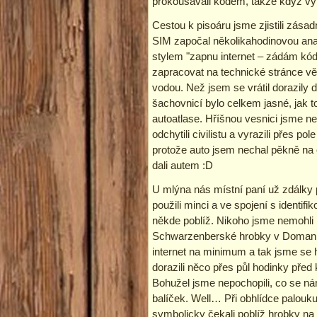
prokousávali kódem, takže když vypr
Cestou k pisoáru jsme zjistili zásad
SIM započal několikahodinovou anab
stylem "zapnu internet – zádám kód 
zapracovat na technické stránce věc
vodou. Než jsem se vrátil dorazily
šachovnicí bylo celkem jasné, jak t
autoatlase. Hříšnou vesnici jsme n
odchytili civilistu a vyrazili přes 
protože auto jsem nechal pěkně na c
dali autem :D
U mlýna nás místní paní už zdálky p
použili minci a ve spojení s identi
někde poblíž. Nikoho jsme nemohli 
Schwarzenberské hrobky v Domanín
internet na minimum a tak jsme se h
dorazili něco přes půl hodinky před
Bohužel jsme nepochopili, co se ná
balíček. Well… Při obhlídce palouk
symbolicky čekali poblíž hrobky na