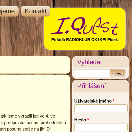
ujeme
Kontakt
Vyhledat
Přihlášení
Uživatelské jméno
*
tak jsme vyrazili jen ve 4, ve
Heslo
*
 předpovědi počasí přehodnotili a
art posune spíše na jih :D