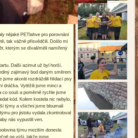
taly nějaké PETlahve pro porovnání
ě, tak vážně přisvědčili. Došlo mi
ěr, kterým se dívali/měli namířený
artu. Další azimut už byl horší.
l jediný zajímavý bod daným směrem
 jsme akorát rozdráždili hlídací psy
í dráčka. Vytěžili jsme minci a
a a co souš a poměrně rychle jsme
ledat kód. Kolem kostela nic nebylo,
lší týmy a všichni jsme bloumali
ýmu pro jistotu vydala zkontrolovat
by nás vypustili ven.
 polovina týmu mezitím donesla
ečně na výši, takže jsme