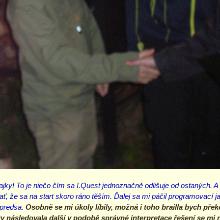
jky! To je niečo čím sa I.Quest jednoznačně odlišuje od ostaných. A 
že sa na start skoro ráno těším. Ďalej sa mi páčil programovací jaz
 predsa.
Osobně se mi úkoly líbily, možná i toho brailla bych př
ry následovala další v podobě správné interpretace řešení se mi 