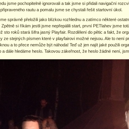
du jsme pochopitelně ignorovali a tak jsme si přidali navigační rozc
připraveného rautu a pomalu jsme se chystali řešit startovní úkol.
me správně přeložili jako blízkou rozhlednu a zatímco některé ostatní 
pětně si říkám jestli jsme nepřepálili start, první PETlahev jsme totiž
 sto roků stará šifra jasný Playfair. Rozdělení do pětic a fakt, že organ
my ze stejných písmen které v playfairovi možné nejsou. Ale to není p
ou a to přece nemůže být náhoda! Teď už jen najít jaké použili organ
 a dále hledáme heslo. Takovou zákeřnost, že heslo žádné není, jsme