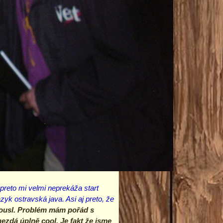
preto mi velmi neprekáža start
yk ostravská java. Asi aj preto, že
ekousl. Problém mám pořád s
nezdá úplně cool. Je fakt že jsme