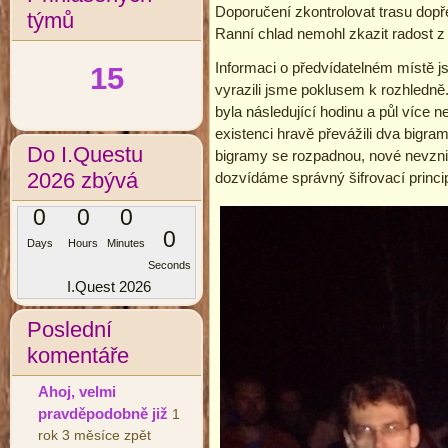
Doporučení zkontrolovat trasu dopře
týmů
Ranní chlad nemohl zkazit radost z 
Informaci o předvídatelném místě js
15
vyrazili jsme poklusem k rozhledně. Z
byla následující hodinu a půl více než
existenci hravě převážili dva bigra
Do I.Questu
bigramy se rozpadnou, nové nevznikn
2026 zbývá
dozvídáme správný šifrovací princip
0
0
0
0
Days
Hours
Minutes
Seconds
I.Quest 2026
Poslední
komentáře
Ahoj, velmi
pravděpodobně již
1
rok 3 měsíce zpět