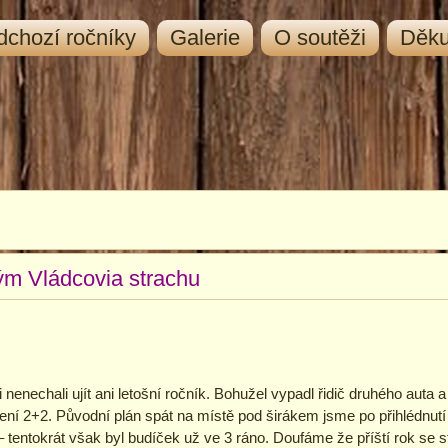
dchozí ročníky
Galerie
O soutěži
Děk
ým Vládcovia strachu
nenechali ujít ani letošní ročník. Bohužel vypadl řidič druhého auta a 
 2+2. Původní plán spát na místě pod širákem jsme po přihlédnutí k
 tentokrát však byl budíček už ve 3 ráno. Doufáme že příští rok se st