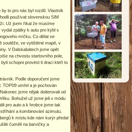
by to pro nás byl rozdíl. Vlastník
zhodli používat slovenskou SIM
drží. Už jsem říkal že musíme
 vydal zpátky k autu pro kýbl s
pongoveho míčku. Co dělat se
pě soutěže, ve vytištěné mapě, v
biny. V Dalskabátech jsme opět
spíše na chvostu startovního pole,
li schopni provést ti draci kteří to
t trávník. Podle doporučení jsme
anec TOP09 umřel a je pochován
Nakonec jsme nějak doiterovali od
íku. Bohužel už jsme jeli v módu
ili pro auto a k hrobce jsme tak
ě stříhání a kombinování azimutu.
nbergů k místu kde nám kurýr předal
šilé čuměli na barvičky a