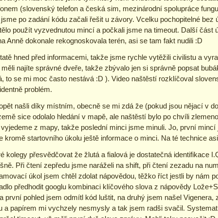
efonem (slovenský telefon a česká sim, mezinárodní spolupráce fungu
a jsme po zadání kódu začali řešit u závory. Vcelku pochopitelné be
ělo použít vyzvednutou mincí a počkali jsme na timeout. Další část ú
 Anně dokonale rekognoskovala terén, asi se tam fakt nudili :D
atě hned před informacemi, takže jsme rychle vytěžili civilistu a vyr
ěli najíte správné dveře, takže zbývalo jen si správně popsat bubák
á, to se mi moc často nestává :D ). Video naštěstí rozklíčoval slove
identně problém.
t našli díky místním, obecně se mi zdá že (pokud jsou nějací v dos
emě sice odolalo hledání v mapě, ale naštěstí bylo po chvíli zlemeno d
m vyjedeme z mapy, takže poslední minci jsme minuli. Jo, první mincí 
e kromě startovního úkolu ještě informace o minci. Na té technice a
olegy přesvědčovat že žlutá a fialová je dostatečná identifikace I.Qu
šně. Při čtení zepředu jsme naráželi na shift, při čtení zezadu na nu
ramovací úkol jsem chtěl zdolat nápovědou, těžko říct jestli by nám 
adlo předhodit googlu kombinaci klíčového slova z nápovědy Lože+Sm
a první pohled jsem odmítl kód luštit, na druhý jsem našel Vigenera, 
 a papírem mi vychzely nesmysly a tak jsem radši svačil. Systemati