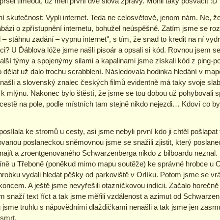
šel timeout, už měli první dvě slova zprávy. Mohli taky posvačit :D
ní skutečnost: Vypli internet. Teda ne celosvětově, jenom nám. Ne, že 
ázi o zpřístupnění internetu, bohužel neúspěšně. Zatím jsme se ro
– stáhnu zadání – vypnu internet", s tím, že snad to kredit na ní vy
i? U Ďáblova lóže jsme našli pisoár a opsali si kód. Rovnou jsem se
 další týmy a spojenýmy silami a kapalinami jsme získali kód z ping-
o dělat už dalo trochu scrabblení. Následovala hodinka hledání v ma
enašli a slovenský znalec českých filmů evidentně má taky svoje sla
pole k mlýnu. Nakonec bylo štěstí, že jsme se tou dobou už pohybovali 
estě na pole, podle místních tam stejně nikdo nejezdi… Kdoví co by by
osílala ke stromů u cesty, asi jsme nebyli první kdo ji chtěl pošlapa
fikovanou poslaneckou sněmovnou jsme se snažili zjistit, který posl
najít a zroentgenovaného Schwarzenberga nikdo z bilboardu neznal. 
ě u Třeboně (poněkud mimo mapu soutěže) ke správné hrobce u Orl
robku vydali hledat pěšky od parkoviště v Orlíku. Potom jsme se vrát
 koncem. A ještě jsme nevyřešili otazníčkovou indícii. Začalo horečn
m snaží text říct a tak jsme měřili vzdálenost a azimut od Schwarze
u jsme truhlu s nápovědními dlaždičkami nenašli a tak jsme jen zasmu
 smrt.