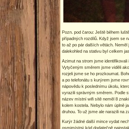
Pozn. pod čarou: Ještě během luštěn
případných rozdílů. Když jsem se na
to až po pár dalších větách. Neměl 
dalekohled na stativu byl celkem ja
Azimut na strom jsme identifikovali 
Vytyčeným směrem jsme viděli akor
rozjeli jsme se ho prozkoumat. Bohu
a po telefonátu s kurýrem jsme rovno
nápovědu k poslednímu úkolu, kterou
vyrazili správným směrem. Podle sym
název místní wifi sítě neměl 8 znak
kolem kostela. Nebylo nám úplně jas
druhou. To už jsme ale narazili na
Kurýr žádné další mince vydat nech
osmimístný kód dodatečně nainstalo