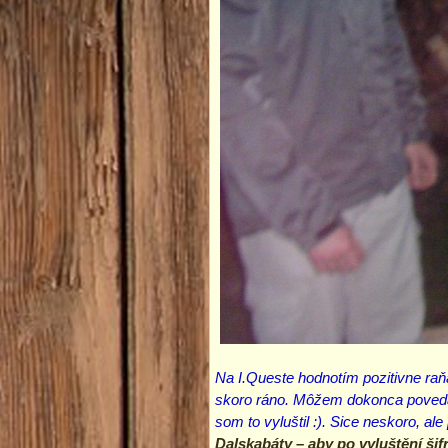
Na I.Queste hodnotím pozitivne raňa
skoro ráno. Môžem dokonca povedať, 
som to vyluštil :). Sice neskoro, ale
Dalskabáty – aby po vyluštění šif