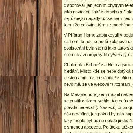
disponovali jen jedním chytrým tel
jako navigaci. Takže ďábelská čísl
nejrůznější nápady už se nám necht
tomu že polovina týmu zanechána na
V Příbrami jsme zaparkovali v podst
na horní konec schodů kolegové už m
popisování byla stejná jako autorsk
notoricky znamymy filmy/serialy ev
Chaloupku Bohouše a Humla jsme opě
hledání. Místo kde se nebe dotýká z
cestou a nic nás netrápilo že přito
nevšimli, že ve webovém rozhraní j
Na Makové hoře jsem musel některé k
se pustili celkem rychle. Ale neúspě
pravda nečekali (: Následující prog
nás nereálné, jen pokud by nás nap
taky mohlo být úplně někde jinde. N
pismenou abecedu. Po útoku tužkou