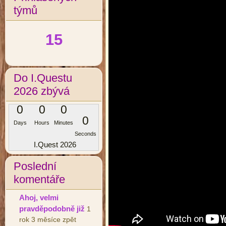
týmů
15
Do I.Questu
2026 zbývá
0
0
0
0
Days
Hours
Minutes
Seconds
I.Quest 2026
Poslední
komentáře
Ahoj, velmi
pravděpodobně již
1
rok 3 měsíce zpět