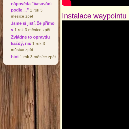
nápověda "časování
podle ..."
1 rok 3
Instalace waypointu
měsíce zpět
Jsme si jistí, že přímo
v
1 rok 3 měsíce zpět
Zvládne to opravdu
každý, nic
1 rok 3
měsíce zpět
hint
1 rok 3 měsíce zpět