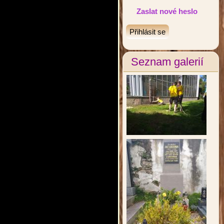
Zaslat nové heslo
Seznam galerií