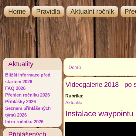
Home
Pravidla
Aktualní ročník
Pře
Aktuality
Domů
Jste zde
Bližší informace před
startem 2026
Videogalerie 2018 - po 
FAQ 2026
Přehled ročníku 2026
Rubrika:
Přihlášky 2026
Aktualita
Seznam přihlášených
Instalace waypointu
týmů 2026
Intro ročníku 2026
Přihlášených