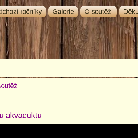
dchozí ročníky
Galerie
O soutěži
Děk
soutěži
 u akvaduktu