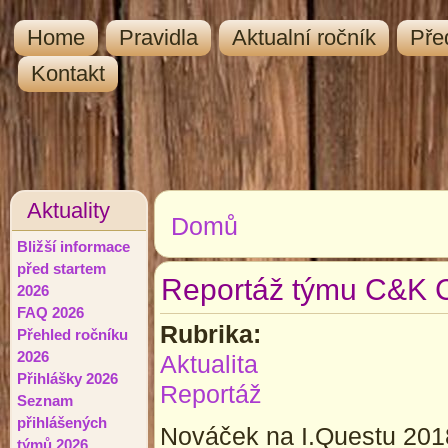
Home
Pravidla
Aktualní ročník
Pře
Kontakt
Aktuality
Domů
Jste zde
Bližší informace
před startem
Reportáž týmu C&K 
2026
FAQ 2026
Rubrika:
Přehled ročníku
2026
Aktualita
Přihlášky 2026
Reportáž
Seznam
přihlášených
Nováček na I.Questu 201
týmů 2026