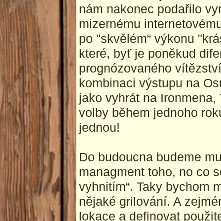
nám nakonec podařilo vy
mizernému internetovému
po "skvělém“ výkonu "krá
které, byť je poněkud dif
prognózovaného vítězství
kombinaci výstupu na Osu
jako vyhrát na Ironmena,
volby během jednoho roku
jednou!
Do budoucna budeme mus
managment toho, no co se 
vyhnitím“. Taky bychom mě
nějaké grilování. A zejm
lokace a definovat použite