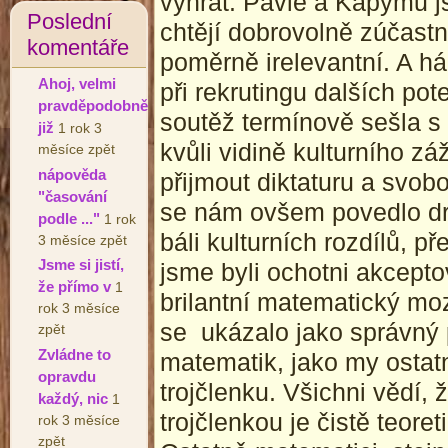
vyhrát. Pavle a Kápymu j
Poslední
chtějí dobrovolně zúčastnit
komentáře
poměrně irelevantní. A há
Ahoj, velmi
při rekrutingu dalších pot
pravděpodobně
soutěž termínově sešla s
již
1 rok 3
kvůli vidině kulturního záž
měsíce zpět
nápověda
přijmout diktaturu a svob
"časování
se nám ovšem povedlo dra
podle ..."
1 rok
báli kulturních rozdílů, pře
3 měsíce zpět
Jsme si jistí,
jsme byli ochotni akcepto
že přímo v
1
brilantní matematický mo
rok 3 měsíce
se ukázalo jako správný p
zpět
Zvládne to
matematik, jako my ostatn
opravdu
trojčlenku. Všichni vědí, 
každý, nic
1
trojčlenkou je čistě teore
rok 3 měsíce
zpět