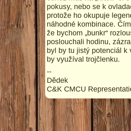
pokusy, nebo se k ovlada
protože ho okupuje legen
náhodné kombinace. Čímž
že bychom „bunkr“ rozlou
poslouchali hodinu, zázra
byl by tu jistý potenciál 
by využíval trojčlenku.
--
Dědek
C&K CMCU Representati