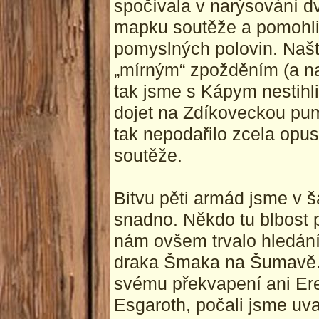
spočívala v narýsování dv
mapku soutěže a pomohli 
pomyslných polovin. Naště
„mírným“ zpožděním (a na
tak jsme s Kápym nestihl
dojet na Zdíkoveckou pum
tak nepodařilo zcela opus
soutěže.
Bitvu pěti armád jsme v 
snadno. Někdo tu blbost p
nám ovšem trvalo hledán
draka Šmaka na Šumavě.
svému překvapení ani Ereb
Esgaroth, počali jsme uv