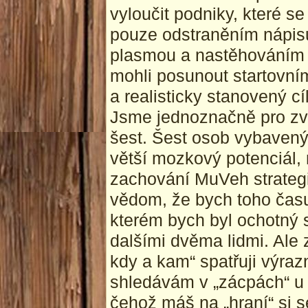
vyloučit podniky, které se
pouze odstraněním nápis
plasmou a nastěhováním 
mohli posunout startovní
a realisticky stanovený cíl
Jsme jednoznačně pro zv
šest. Šest osob vybavený
větší mozkový potenciál,
zachování MuVeh strategie
vědom, že bych toho času
kterém bych byl ochotný 
dalšími dvěma lidmi. Ale z
kdy a kam“ spatřuji výraz
shledávám v „zácpách“ u
čehož máš na „hraní“ si 