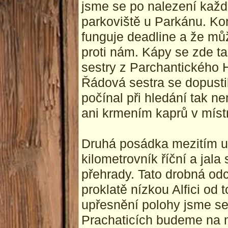
jsme se po nalezení každ
parkoviště u Parkánu. Ko
funguje deadline a že mů
proti nám. Kápy se zde t
sestry z Parchantického H
Řádová sestra se dopusti
počínal při hledání tak 
ani krmením kaprů v míst
Druhá posádka mezitím urč
kilometrovník říční a jala
přehrady. Tato drobná od
proklatě nízkou Alfici od 
upřesnění polohy jsme se
Prachaticích budeme na m