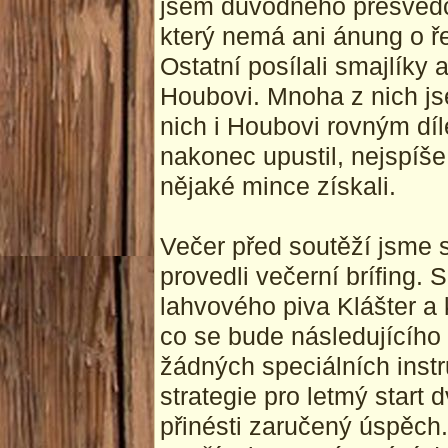
jsem důvodného přesvědč
který nemá ani ánung o řeš
Ostatní posílali smajlíky 
Houbovi. Mnoha z nich jse
nich i Houbovi rovným dí
nakonec upustil, nejspíše
nějaké mince získali.
Večer před soutěží jsme s
provedli večerní brífing.
lahvového piva Klášter a
co se bude následujícího 
žádných speciálních inst
strategie pro letmý start 
přinésti zaručený úspěch. 