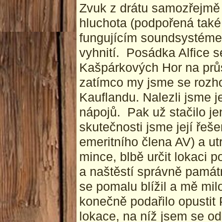
Zvuk z drátu samozřejmě „
hluchota (podpořená také
fungujícím soundsystémem
vyhnití. Posádka Alfice s
Kašpárkových Hor na průs
zatímco my jsme se rozhod
Kauflandu. Nalezli jsme 
nápojů. Pak už stačilo je
skutečnosti jsme její řeš
emeritního člena AV) a ut
mince, blbě určit lokaci 
a naštěstí správně památ
se pomalu blížil a mě mi
konečně podařilo opustit 
lokace, na níž jsem se od