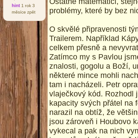
Ostatně matematici, stejn
hint
1 rok 3
problémy, které by bez ni
měsíce zpět
O skvělé připravenosti tý
Trailerem. Například Káp
celkem přesně a nevyvratit
Zatímco my s Pavlou jsm
znalosti, gogolu a Boží, u
některé mince mohli nac
tam i nacházeli. Petr op
vlaječkový kód. Rozhodl 
kapacity svých přátel na
narazil na obtíž, že vět
jsou zároveň i Houbovo k
vykecal a pak na nich vym