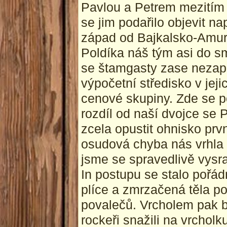
Pavlou a Petrem mezitím 
se jim podařilo objevit na
západ od Bajkalsko-Amurs
Poldíka náš tým asi do s
se štamgasty zase neza
výpočetní středisko v jej
cenové skupiny. Zde se po
rozdíl od naší dvojce se
zcela opustit ohnisko prvn
osudová chyba nás vrhla 
jsme se spravedlivě vysra
In postupu se stalo pořá
plíce a zmrzačená těla p
povalečů. Vrcholem pak b
rockeři snažili na vrchol