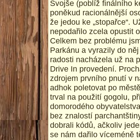
Svojše (poblíž finálního k
poněkud racionálnější os
že jedou ke „stopařce“.
nepodařilo zcela opustit 
Celkem bez problému jsme
Parkánu a vyrazily do něj
radosti nacházela už na p
Drive In provedení. Proc
zdrojem prvního pnutí v n
adhok poletovat po měst
trval na použití gogolu, 
domorodého obyvatelstva.
bez znalostí parchantšti
dobrali kódů, ačkoliv jed
se nám dařilo víceméně t