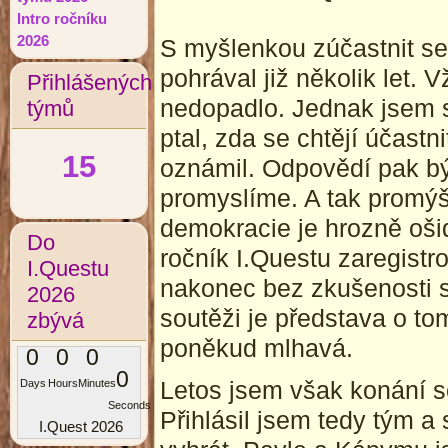
Intro ročníku
2026
S myšlenkou zúčastnit se 
pohrával již několik let.
Přihlášených
nedopadlo. Jednak jsem 
týmů
ptal, zda se chtějí účastn
15
oznámil. Odpovědí pak bývá
promyslíme. A tak promýšl
demokracie je hrozně oši
Do
ročník I.Questu zaregistr
I.Questu
nakonec bez zkušenosti s
2026
soutěži je představa o tom
zbývá
poněkud mlhavá.
0
0
0
0
Letos jsem však konání s
Days
Hours
Minutes
Seconds
Přihlásil jsem tedy tým a 
I.Quest 2026