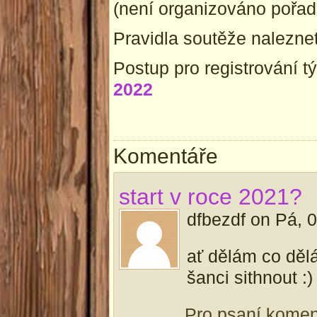
(není organizováno pořada
Pravidla soutěže nalezne
Postup pro registrování 
2022
Komentáře
start v roce 2021?
dfbezdf
on
Pá, 0
ať dělám co děl
šanci sithnout :)
Pro psaní kome