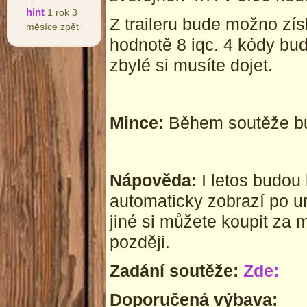
hint
1 rok 3
Z traileru bude možno zí
měsíce zpět
hodnotě 8 iqc. 4 kódy bu
zbylé si musíte dojet.
Mince:
Během soutěže bu
Nápověda:
I letos budou
automaticky zobrazí po u
jiné si můžete koupit za 
později.
Zadání soutěže:
Zde:
Doporučená výbava: