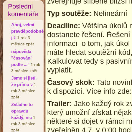
zveřejňuje slíbené bližší
Poslední
Typ soutěže:
Nelineární
komentáře
Deadline:
Většina úkolů 
Ahoj, velmi
pravděpodobně
dostanete řešení. Řešení
již
1 rok 3
informaci o tom, jak úkol
měsíce zpět
máte hledat soutěžní kód
nápověda
"časování
Kalkulovat tedy s pasivn
podle ..."
1 rok
vyplatit.
3 měsíce zpět
Jsme si jistí,
Časový skok:
Tato novin
že přímo v
1
k dispozici. Více info zde
rok 3 měsíce
zpět
Trailer:
Jako každý rok zv
Zvládne to
který umožní získat nějak
opravdu
každý, nic
1
některé si dojet v rámci 
rok 3 měsíce
zveřejněn 4.7. v 0:00 hod
zpět