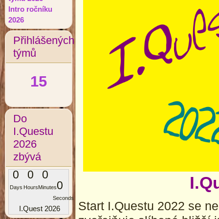
Intro ročníku
2026
Přihlášených
týmů
15
Do
I.Questu
2026
zbývá
0
0
0
I.Q
0
Days
Hours
Minutes
Seconds
Start I.Questu 2022 se ne
I.Quest 2026