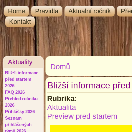
Home
Pravidla
Aktualní ročník
Pře
Kontakt
Aktuality
Domů
Jste zde
Bližší informace
před startem
Bližší informace pře
2026
FAQ 2026
Rubrika:
Přehled ročníku
2026
Aktualita
Přihlášky 2026
Preview pred startem
Seznam
přihlášených
týmů 2026