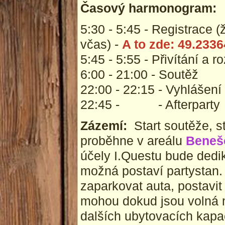
Časový harmonogram:
5:30 - 5:45 - Registrace (
včas) -
A to zde: 49.233
5:45 - 5:55 - Přivítání a r
6:00 - 21:00 - Soutěž
22:00 - 22:15 - Vyhlášení
22:45 - - Afterparty
Zázemí:
Start soutěže, s
proběhne v areálu
Beneš
účely I.Questu bude ded
možná postaví partystan.
zaparkovat auta, postavit
mohou dokud jsou volná m
dalších ubytovacích kapac