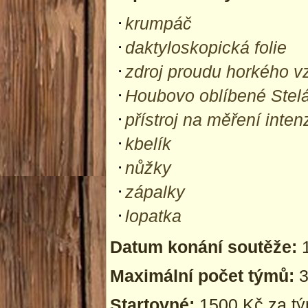
krumpáč
daktyloskopická folie
zdroj proudu horkého 
Houbovo oblíbené Stel
přístroj na měření inte
kbelík
nůžky
zápalky
lopatka
Datum konání soutěže:
Maximální počet týmů:
Startovné:
1500 Kč za t