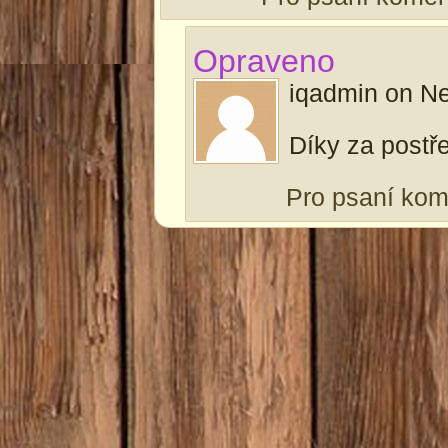
Opraveno
iqadmin
on
Ne
Díky za postř
Pro psaní ko