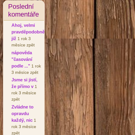
Poslední
komentáře
Ahoj, velmi
pravděpodobně
již
1 rok 3
měsíce zpět
nápověda
"časování
podle ..."
1 rok
3 měsíce zpět
Jsme si jistí,
že přímo v
1
rok 3 měsíce
zpět
Zvládne to
opravdu
každý, nic
1
rok 3 měsíce
zpět