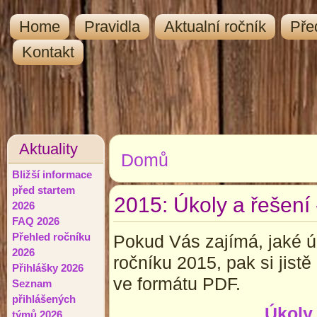
Home
Pravidla
Aktualní ročník
Pře
Kontakt
Aktuality
Domů
Jste zde
Bližší informace
před startem
2015: Úkoly a řešení -
2026
FAQ 2026
Přehled ročníku
Pokud Vás zajímá, jaké ú
2026
ročníku 2015, pak si jistě
Přihlášky 2026
ve formátu PDF.
Seznam
přihlášených
Úkoly 
týmů 2026