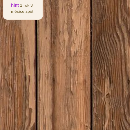
hint
1 rok 3
měsíce zpět