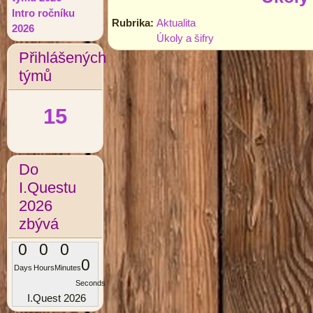
Intro ročníku
Rubrika:
Aktualita
2026
Úkoly a šifry
Přihlášených
týmů
15
Do
I.Questu
2026
zbývá
0
0
0
0
Days
Hours
Minutes
Seconds
I.Quest 2026