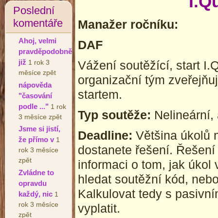
I.Q
Poslední
komentáře
Manažer ročníku:
Ahoj, velmi
DAF
pravděpodobně
již
Vážení soutěžící, start I
1 rok 3
měsíce zpět
organizační tým zveřejňuj
nápověda
startem.
"časování
podle ..."
1 rok
Typ soutěže:
Nelineární, 
3 měsíce zpět
Jsme si jistí,
Deadline:
Většina úkolů 
že přímo v
1
dostanete řešení. Řešení
rok 3 měsíce
zpět
informaci o tom, jak úkol
Zvládne to
hledat soutěžní kód, neb
opravdu
Kalkulovat tedy s pasivn
každý, nic
1
rok 3 měsíce
vyplatit.
zpět