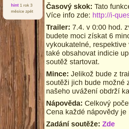
Časový skok:
Tato funkce
hint
1 rok 3
měsíce zpět
Více info zde:
http://i-qu
Trailer:
7.4. v 0:00 hod. zv
budete moci získat 6 minc
vykoukatelné, respektive 
také obsahovat indicie up
soutěž startovat.
Mince:
Jelikož bude z tra
soutěži jich bude možné z
našeho uvážení obdrží kaž
Nápověda:
Celkový počet
Cena každé nápovědy je 1
Zadání soutěže:
Zde