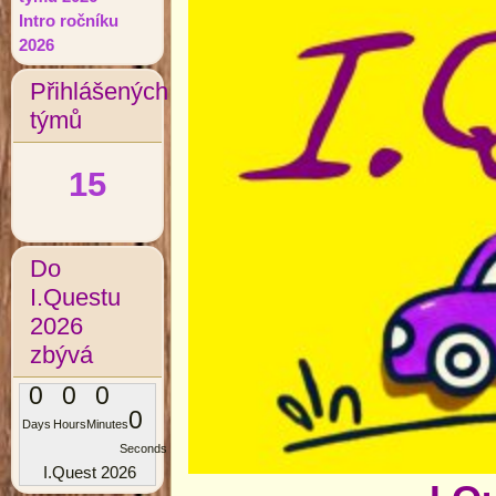
Intro ročníku
2026
Přihlášených
týmů
15
Do
I.Questu
2026
zbývá
0
0
0
0
Days
Hours
Minutes
Seconds
I.Quest 2026