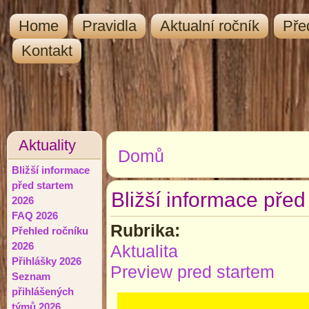
Home
Pravidla
Aktualní ročník
Pře
Kontakt
Aktuality
Domů
Jste zde
Bližší informace
před startem
Bližší informace pře
2026
FAQ 2026
Rubrika:
Přehled ročníku
2026
Aktualita
Přihlášky 2026
Preview pred startem
Seznam
přihlášených
týmů 2026