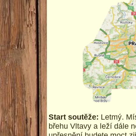
Start soutěže:
Letmý. Mís
břehu Vltavy a leží dále 
upřesnění budete moct zjist