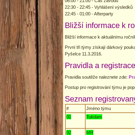
06:00 - 21:00 - Čas závodu
22:30 - 22:45 - Vyhlášení výsledků
22:45 - 01:00 - Afterparty
Bližší informace k r
Bližší informace k aktuálnímu ročn
První tři týmy získají dárkový pou
Pyšelce 11.3.2016.
Pravidla a registrace
Pravidla soutěže naleznete zde:
Pr
Postup pro registrování týmu je po
Seznam registrovan
#
Jméno týmu
01
Tukdam
02
MR