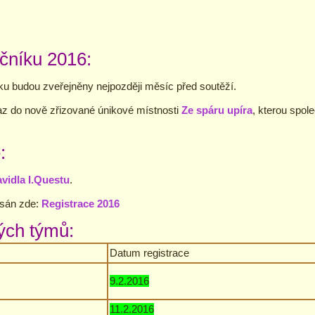
očníku 2016:
íku budou zveřejněny nejpozději měsíc před soutěží.
kaz do nově zřizované únikové místnosti
Ze spáru upíra
, kterou spole
:
avidla I.Questu
.
psán zde:
Registrace 2016
ých týmů:
Datum registrace
9.2.2016
11.2.2016