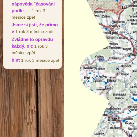
nápověda "časování
podle ..."
1 rok 3
měsíce zpět
Jsme si jistí, že přímo
v
1 rok 3 měsíce zpět
Zvládne to opravdu
každý, nic
1 rok 3
měsíce zpět
hint
1 rok 3 měsíce zpět