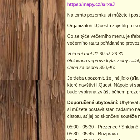
https://mapy.cz/s/rxaJ
Na tomto pozemku si můžete i posta
Organizátoři I.Questu zajistili pro 
Co se týče večerního menu, je třeba
večerního rautu pořádaného provoz
Večerní raut 21.30 až 23.30
Grilovaná vepřová kýta, zelný salát,
Cena za osobu 350,-Kč
Je třeba upozornit, že jiné jídlo (a
které navštíví I.Quest. Nápoje si 
bude vybírána zvlášť během prezenc
Doporučené ubytování:
Ubytovat s
si můžete postavit stan zadarmo na
čistotu, ať jej po skončení soutěže
05:00 - 05:30 - Prezence / Snídaně
05:30 - 05:45 - Rozprava