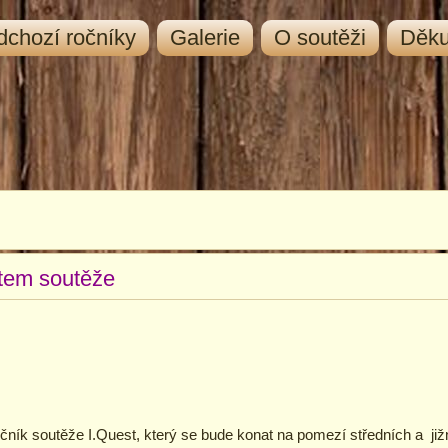
dchozí ročníky
Galerie
O soutěži
Děk
rtem soutěže
 ročník soutěže I.Quest, který se bude konat na pomezí středních a ji