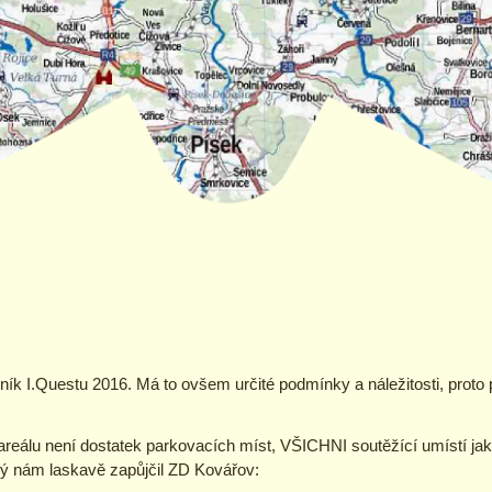
ník I.Questu 2016. Má to ovšem určité podmínky a náležitosti, proto
areálu není dostatek parkovacích míst, VŠICHNI soutěžící umístí jak
rý nám laskavě zapůjčil ZD Kovářov: