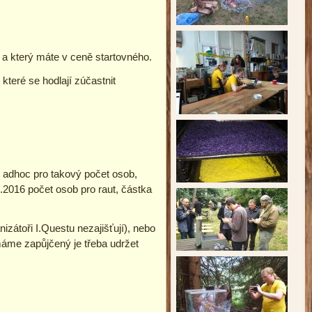
0 a který máte v ceně startovného.
které se hodlají zúčastnit
it adhoc pro takový počet osob,
.2016 počet osob pro raut, částka
átoři I.Questu nezajišťují), nebo
máme zapůjčený je třeba udržet
.