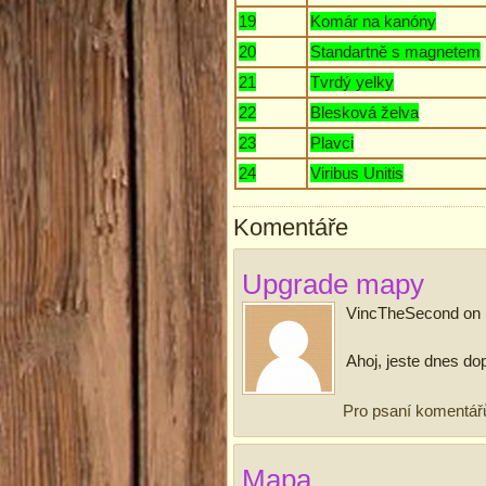
19
Komár na kanóny
20
Standartně s magnetem
21
Tvrdý yelky
22
Blesková želva
23
Plavci
24
Viribus Unitis
Komentáře
Upgrade mapy
VincTheSecond
on
Ahoj, jeste dnes d
Pro psaní komentář
Mapa