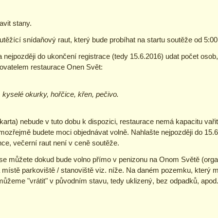
vit stany.
soutěžící snídaňový raut, který bude probíhat na startu soutěže od 5:0
 nejpozději do ukončení registrace (tedy 15.6.2016) udat počet osob, 
ovatelem restaurace Onen Svět:
 kyselé okurky, hořčice, křen, pečivo.
'la karta) nebude v tuto dobu k dispozici, restaurace nemá kapacitu vař
samozřejmě budete moci objednávat volně. Nahlašte nejpozději do 15.6
e, večerní raut není v ceně soutěže.
e můžete dokud bude volno přímo v penizonu na Onom Světě (organiz
 místě parkoviště / stanoviště viz. níže. Na daném pozemku, který 
 můžeme "vrátit" v původním stavu, tedy uklizený, bez odpadků, apod