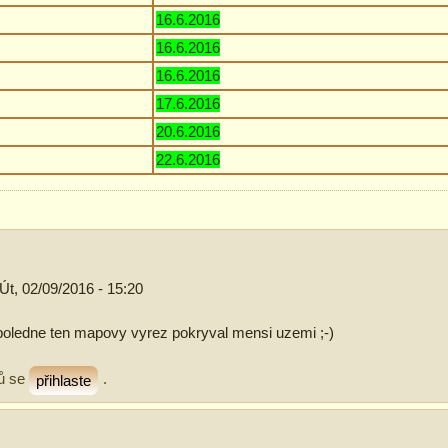
16.6.2016
16.6.2016
16.6.2016
17.6.2016
20.6.2016
22.6.2016
Út, 02/09/2016 - 15:20
opoledne ten mapovy vyrez pokryval mensi uzemi ;-)
ů se
.
přihlaste