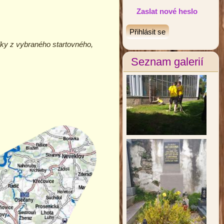
Zaslat nové heslo
ky z vybraného startovného,
Seznam galerií