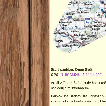
Start soutěže:
Onen Svět
GPS:
N 49°33.548', E 14°14.282'
Areál v Onom Světě bude hostit roč
následujícím informacím.
Parkoviště, stanoviště:
Protože v 
svá vozidla na tomto pozemku, kte