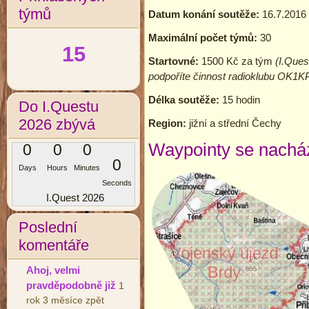
týmů
Datum konání soutěže:
16.7.2016
Maximální počet týmů:
30
15
Startovné:
1500 Kč za tým
(I.Ques
podpoříte činnost radioklubu OK1KP
Délka soutěže:
15 hodin
Do I.Questu
2026 zbývá
Region:
jižní a střední Čechy
Waypointy se nachází
0
0
0
0
Days
Hours
Minutes
Seconds
I.Quest 2026
Poslední
komentáře
Ahoj, velmi
pravděpodobně již
1
rok 3 měsíce zpět