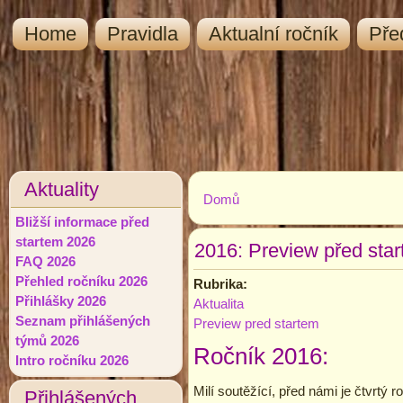
Home
Pravidla
Aktualní ročník
Pře
Aktuality
Domů
Jste zde
Bližší informace před
startem 2026
2016: Preview před sta
FAQ 2026
Přehled ročníku 2026
Rubrika:
Přihlášky 2026
Aktualita
Seznam přihlášených
Preview pred startem
týmů 2026
Ročník 2016:
Intro ročníku 2026
Milí soutěžící, před námi je čtvrtý
Přihlášených