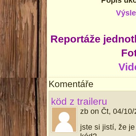
Výsle
Reportáže jednot
Fo
Vid
Komentáře
köd z traileru
zb
on
Čt, 04/10/
jste si jistí, že
kód?