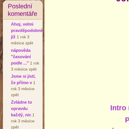
Poslední
komentáře
Ahoj, velmi
pravděpodobně
již
1 rok 3
měsíce zpět
nápověda
"časování
podle ..."
1 rok
3 měsíce zpět
Jsme si jistí,
že přímo v
1
rok 3 měsíce
zpět
Zvládne to
Intro
opravdu
každý, nic
1
P
rok 3 měsíce
zpět