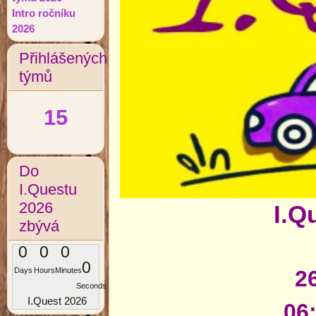
Intro ročníku
2026
Přihlášených
týmů
15
Do
I.Questu
2026
I.Q
zbývá
0
0
0
0
2
Days
Hours
Minutes
Seconds
I.Quest 2026
06