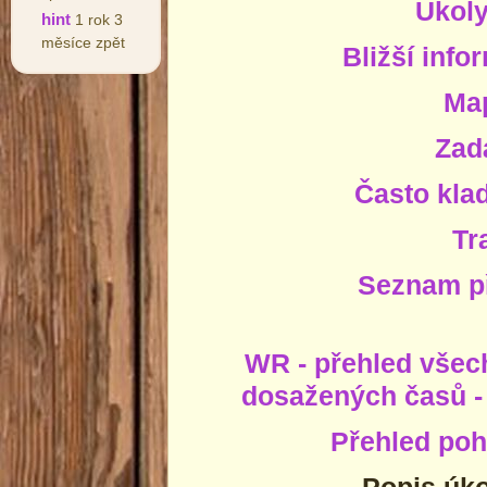
Úkol
hint
1 rok 3
měsíce zpět
Bližší info
Ma
Zad
Často kla
Tr
Seznam p
WR - přehled všech
dosažených časů -
Přehled poh
Popis úko