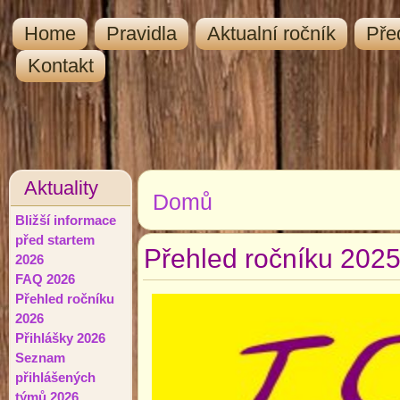
Home
Pravidla
Aktualní ročník
Pře
Kontakt
Aktuality
Domů
Jste zde
Bližší informace
před startem
Přehled ročníku 202
2026
FAQ 2026
Přehled ročníku
2026
Přihlášky 2026
Seznam
přihlášených
týmů 2026