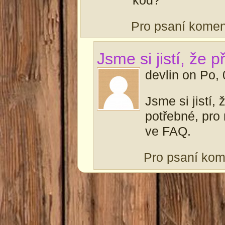
Pro psaní kome
Jsme si jistí, že p
devlin
on
Po, 
Jsme si jistí, 
potřebné, pro
ve FAQ.
Pro psaní ko